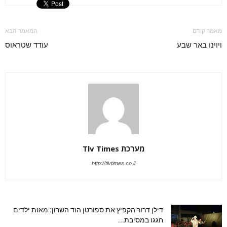
מאמר קודם
המאמר הבא
ויוינו באר שבע
עודד שטראוס
מערכת Tlv Times
http://tlvtimes.co.il
דילן דרור הקפיץ את ספורטן הוד השרון: מאות ילדים
חגגו במסיבת...