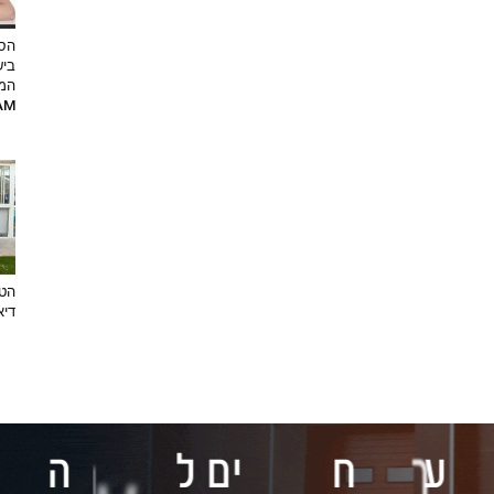
הסט
ביש
המ
RAM
הטר
דיא