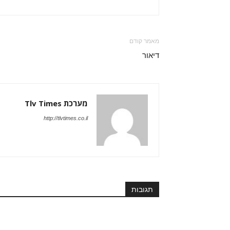
מאמר קודם
דיאור
מערכת Tlv Times
http://tlvtimes.co.il
תגובות