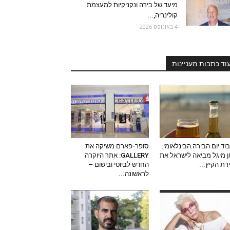
מיעד של בירה ונקניקיות למעצמת
קולינריה,...
4 באוגוסט 2026
וד כתבות מעניינות
וד יום הבירה הבינלאומי:
סופר-פארם משיקה את
 מיגל מביאה לישראל את
GALLERY: אתר היוקרה
ירת הקיץ...
החדש לביוטי ובישום –
לראשונה...