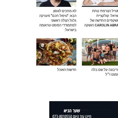
ייל הצרפתי נוחת
לא מחכים לאסון
ראל: קולקציית
הבא: "טיפול חכם" מעניקה
שקפיים החדשה של
גלגל הצלה ראשוני
CAROLIN AB הושקה
למתמודדי הפוסט-טראומה
בישראל:
יבונה על שם בלה
חדשות האוכל
מנט ז״ל