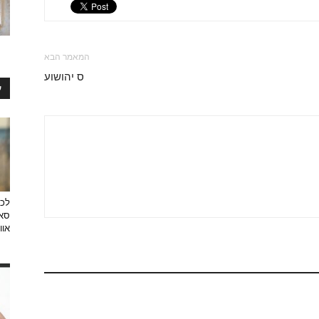
המאמר הבא
ס יהושוע
ע
לכב
סאן
אוו