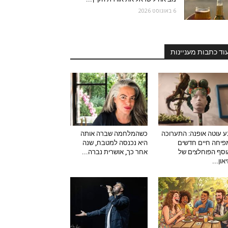
6 באוגוסט 2026
וד כתבות מעניינות
 עוטה אופנה: התערוכה
כשהמלחמה שברה אותה
יחה חיים חדשים
היא נכנסה למטבח, שנה
סף הפוחלצים של
אחר כך, אושרית נברה...
און...