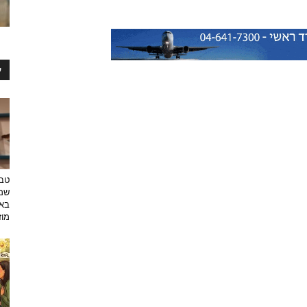
ע
טבע
שמפ
באו
מוזי