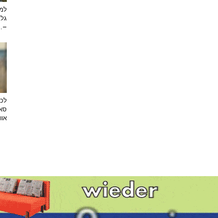
למה
גלב
...
לכב
סאן
אוו