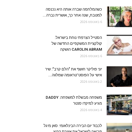
כשהמלחמה שברה אותה היא נכנסה
למטבח, שנה אחר כך, אושרית נברה...
6 באוגוסט 2026
הסטייל הצרפתי נוחת בישראל:
קולקציית המשקפיים החדשה של
CAROLIN ABRAM הושקה
6 באוגוסט 2026
יוני פוליקר חושף את "הלם קרב": שיר
אישי על הפוסט־טראומה שמלווה...
2 באוגוסט 2026
משפחה מבשלת למשפחה: DADDY
מגיע למיקדו סנטר
4 באוגוסט 2026
לכבוד יום הבירה הבינלאומי: סאן מיגל
מביאה לישראל את אווירת הקיץ...