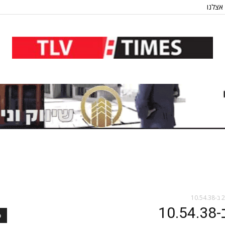
אצלנו
כ