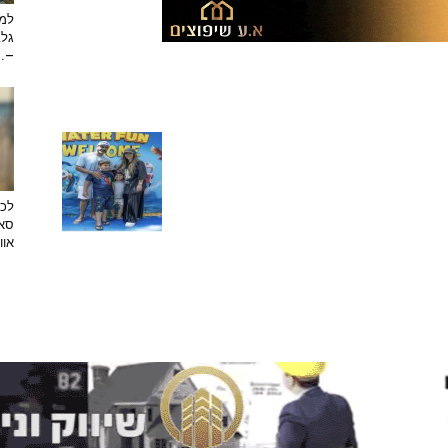
למה
גלב
...
לכב
סאן
אוו