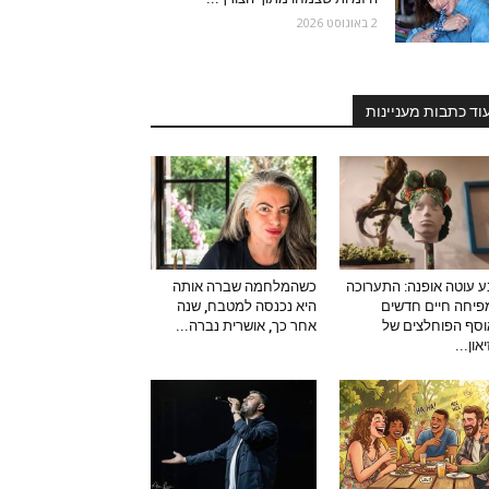
2 באוגוסט 2026
וד כתבות מעניינות
 עוטה אופנה: התערוכה
כשהמלחמה שברה אותה
יחה חיים חדשים
היא נכנסה למטבח, שנה
סף הפוחלצים של
אחר כך, אושרית נברה...
און...