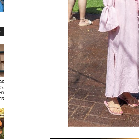
ע
טבע
שמפ
באו
מוזי