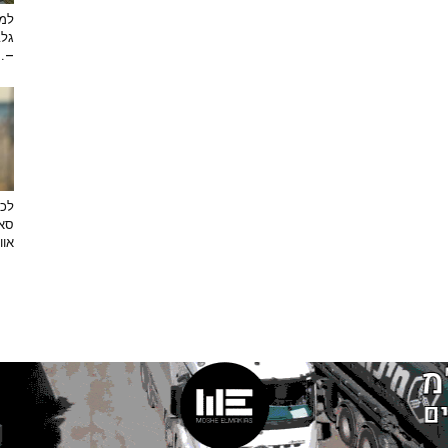
למה
גלב
...
לכב
סאן
אוו