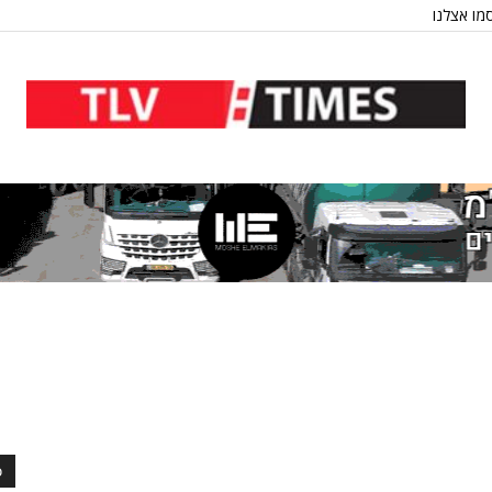
מו אצלנו
כ