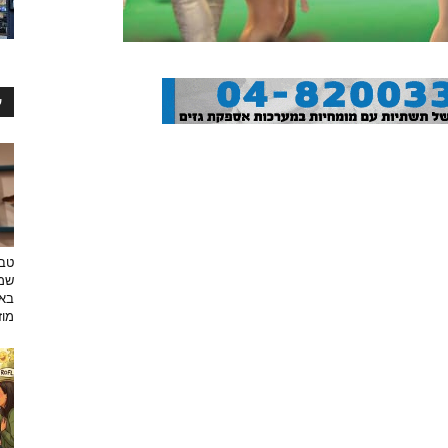
ע
טבע
שמפ
באו
מוזי