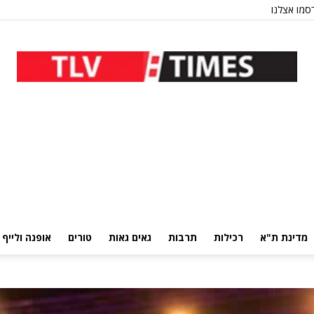
סמו אצלנו
מדינת ת"א
רכילות
תרבות
גאים גאות
טורים
אופנה ולייף 