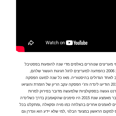
פי מעריצים שנוהרים באלפים מדי שנה להופעות בפסטיבל
Sportpaleis באנטוורפן שבו הופיעו לראשונה בשנת 2006 כהפתעה למעריצים לרגל חגיגות העשור שלהם,
ב לאחד הגדולים בהיסטוריה. מאז כל שנה למעט הפסקה
בשנתיים האחרונות הפך למסורת ,בתחילת שנת 2014 הודיעו לינדה ורג'י הפסקה עקב הריון של הזמרת והוציאו
נט געשה בספקולציות שלמעשה מדובר בפירוק למרות
שהשניים הכחישו בתוקף וכנראה שהם ידעו למה,כבר מאמצע שנת 2015 היו סימנים שהקאמבק בדרך כשלינדה
ם לאומנים אחרים בהצלחה כמו מויה וסקאלה ,ומתקלט בכל
 עם האלבום החדש שלו voices שנכנס למקום הראשון במצעד הבלגי ,למי שלא יידע הוא וונדרן גם