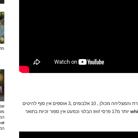
חדש
משנת 2000 הסולנית היא לינדה מרטנס והיא המוכרת והמצליחה מכולן , 10 אלבומים ,3 אוספים אין סוף להיטים
שמי
whi
יותר מ17 פרסי tmf הבלגי וכמעט אין ספור זכיות בתואר
משי
המת