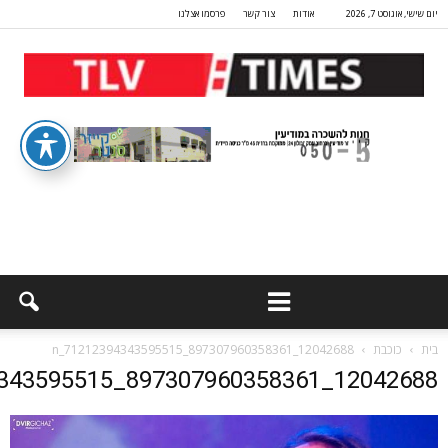
יום שישי, אוגוסט 7, 2026
אודות
צור קשר
פרסמו אצלנו
בית
כוכבת
12042688_897307960358361_71212394343595515_n
12042688_897307960358361_71212394343595515_n