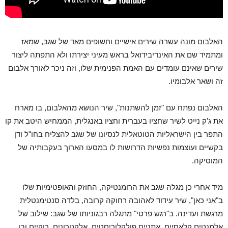
האלבום מונה עשרה שירים אישיים וחשופים מאד של שגב, שמאז
ומתמיד שם את האינדיבידואל בראש מעיני יצירתו ולא התפתה ליצור
שירים שאינם עומדים עם האמת הפנימית שלו, וזה ניכר לאורך אלבום
זה ושאר אלבומיו.
האלבום נפתח עם "זמן להשתנות", שיר הנושא מהאלבום, בו מארח
את ג'ק נייט לשיר שחציו בעברית וחציו באנגלית, הממחיש היטב את קו
התפר בין הישראליות הטוטאלית לנסיונו של שגב להצליח בחו"ל ודן
בקשיים ועוצמות נפשיות הדרושות לו במסעו הארוך בעקבותיה של
המוסיקה.
מיד אחרי כן מגלה שגב את הרומנטיקה, החוזק והאופטימיות שלו
ב"אני כאן", שיר עידוד לאהובה רחוקה קרובה, בלדה סנטימנטלית
מרגשת ועדינה. ב"רגש פרטי" מתגלה רבגוניותו של שגב: שילוב של
אלמנטים קלאסיים, אתניים פולקלוריסטים, אלקטרונים, רוקיים ובו