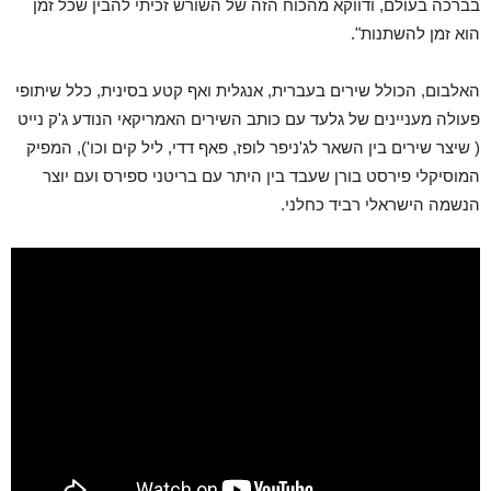
בברכה בעולם, ודווקא מהכוח הזה של השורש זכיתי להבין שכל זמן
הוא זמן להשתנות".
האלבום, הכולל שירים בעברית, אנגלית ואף קטע בסינית, כלל שיתופי
פעולה מעניינים של גלעד עם כותב השירים האמריקאי הנודע ג'ק נייט
( שיצר שירים בין השאר לג'ניפר לופז, פאף דדי, ליל קים וכו'), המפיק
המוסיקלי פירסט בורן שעבד בין היתר עם בריטני ספירס ועם יוצר
הנשמה הישראלי רביד כחלני.