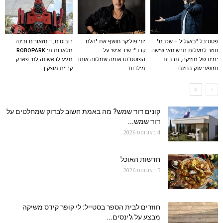
פסטיבל "באגליל – שכנים"
יוני פוליקר חושף את "הלם
רובוטים, דינוזאורים ובינה
חוזר למעלות תרשיחא: שישה
קרב": שיר אישי על
מלאכותית: ROBOPARK
ימים של מוזיקה, תרבות
הפוסט־טראומה שמלווה אותו
מגיע לראשונה לחי פארק
ומופעי ענק בחינם
מילדות
קריית מוצקין
קונים דוד שמש? מה באמת חשוב לבדוק שמחלטים על
דוד שמש...
4 באוגוסט 2026
חדשות האוכל
5 באוגוסט 2026
חוזרים לבית הספר בסטייל: לי קופר קידס משיקה
מבצע על ג'ינסים...