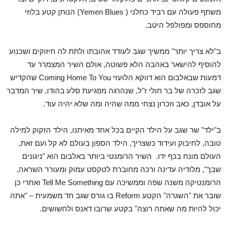
משתף פעולה עם רביד כחלני ( Yemen Blues) הנותן קטע בלוזי
מחוספס ומפולפל היטב.
ב"לא צריך יותר" ממשיך שגב לעודד אהובתו ולתת לה חיזוקים ושכנוע
להוסיף להישאר באהבה הלא פשוטה, אולם השיר המצמרר עד
דמעות שבאלבום הוא דווקא הלועזי Coming Home To You שהקדיש
שגב לזכרה של בר חולי ז"ל, שנהרגה מפגיעת סלע בהודו, שיר המדבר
על אובדן, כאב וזכרון נצחי ממה שהיה ומה שלא יהיה עוד.
ב"ילד" שר שגב על הילד הקיים בכל אחד מאיתנו, הילד הזקוק למילה
טובה, לחיבוק ועידוד כשצריך, הילד הספון בעולם לא קל ועם זאת,
העולם מונח בכף ידו. השיר הרומנטי ביותר באלבום הוא "ניגונים
שבך", מלודיה עדינה ורכה מחוברת לטקסט עמוק ומעורר השראה,
הרומנטיקה משנה שפה וממשיכה עם Tell Me Something ואחרי כן
שובר את "השגרה" הקטע Reform בו גורס שגב חד משמעית – "אתה
יכול להיות מה שאתה רוצה" בקטע שרובו דאנס ולחשושים.