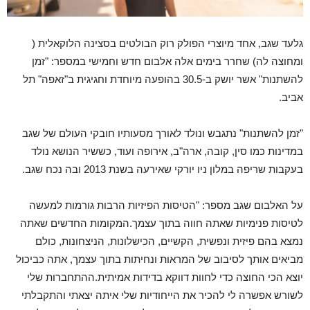
גלעד שגב, אחד מיוצרי הפולק רוק הבולטים בסצינה הלוקאלית (
ומחוצה לה) שחרר בימים אלה אלבום חדש וחמישי במספר: "זמן
להשתנות" אשר יושק ב-30.5 בהופעה מיוחדת וחגיגית ב"זאפה" תל
אביב.
"זמן להשתנות" נתגבש ונולד לאורך מסעותיו חובקי העולם של שגב
במדינות כמו סין, קובה, ארה"ב, אירופה ועוד, כששיר הנושא נולד
בעקבות שריפה במלון ניו יורקי שאירעה בשנת 2013 ובה נכח שגב.
על האלבום שגב מספר: "הטיסות הפיזיות הרבות גורמות למעשה
לטיסות פנימיות שאתה חווה בתוך עצמך.
המקומות החדשים שאתה
נמצא בהם פיזית ונפשית, הקשיים, הכישלונות, הניצחונות, כולם
מביאים אותך לסיבוב של המראות ונחיתות בתוך עצמך, אתה כביכול
יוצא הכי החוצה כדי לחוות דווקא בדידות אמיתית.
ההתחברות שלי
לשורש אפשרה לי להכיר את הייחודיות שלי איתה יצאתי והתקבלתי