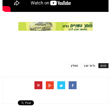
תגים
גלעד שגב
מומלץ