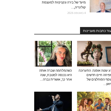
מיעד של בירה ונקניקיות למעצמת
קולינריה,...
4 באוגוסט 2026
וד כתבות מעניינות
 עוטה אופנה: התערוכה
כשהמלחמה שברה אותה
יחה חיים חדשים
היא נכנסה למטבח, שנה
סף הפוחלצים של
אחר כך, אושרית נברה...
און...