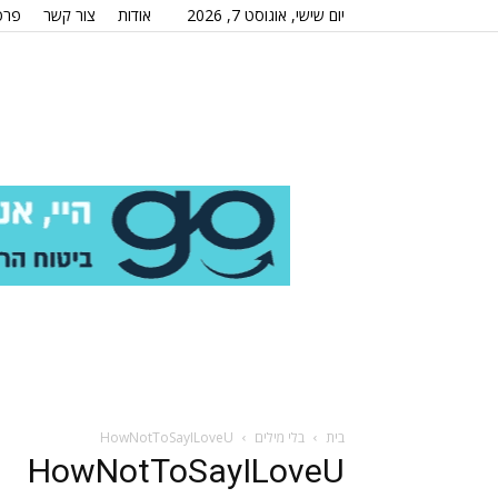
יום שישי, אוגוסט 7, 2026
אודות
צור קשר
פרס
בית
בלי מילים
HowNotToSayILoveU
HowNotToSayILoveU