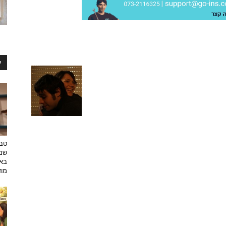
ע
טבע
שמפ
באו
מוזי