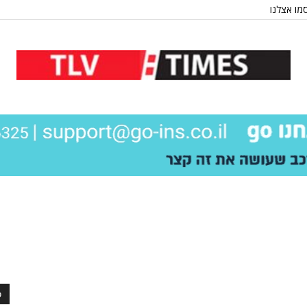
מו אצלנו
כ