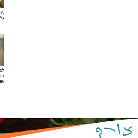
למה
גלב
...
לכב
סאן
אוו