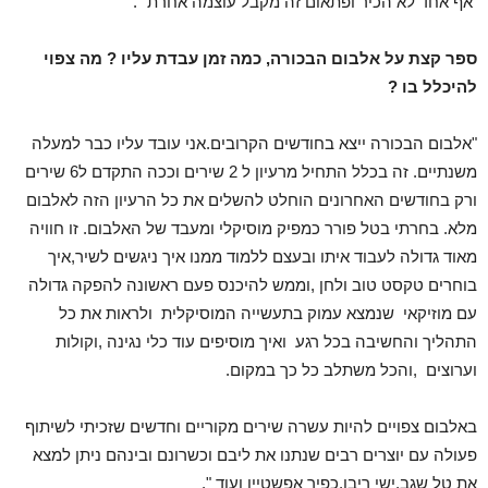
אף אחד לא הכיר ופתאום זה מקבל עוצמה אחרת ".
ספר קצת על אלבום הבכורה, כמה זמן עבדת עליו ? מה צפוי
להיכלל בו ?
"אלבום הבכורה ייצא בחודשים הקרובים.אני עובד עליו כבר למעלה
משנתיים.
זה בכלל התחיל מרעיון ל 2 שירים וככה התקדם ל6 שירים
ורק בחודשים האחרונים הוחלט להשלים את כל הרעיון הזה לאלבום
מלא.
בחרתי בטל פורר כמפיק מוסיקלי ומעבד של האלבום. זו חוויה
מאוד גדולה לעבוד איתו ובעצם ללמוד ממנו איך ניגשים לשיר,איך
בוחרים טקסט טוב ולחן ,וממש להיכנס פעם ראשונה להפקה גדולה
עם מוזיקאי שנמצא עמוק בתעשייה המוסיקלית ולראות את כל
התהליך והחשיבה בכל רגע ואיך מוסיפים עוד כלי נגינה ,וקולות
וערוצים ,והכל משתלב כל כך במקום.
באלבום צפויים להיות עשרה שירים מקוריים וחדשים שזכיתי לשיתוף
פעולה עם יוצרים רבים שנתנו את ליבם וכשרונם ובינהם ניתן למצא
את טל שגב,ישי ריבו,כפיר אפשטיין ועוד ".