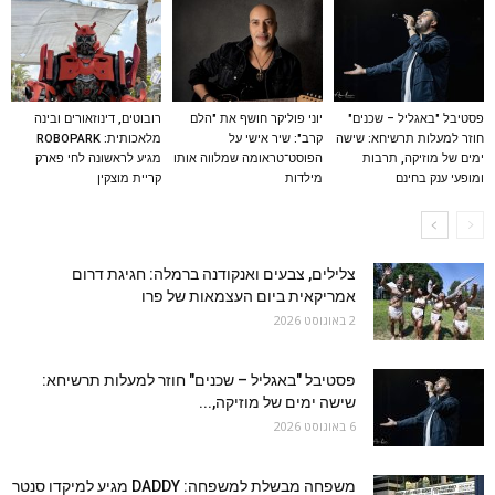
פסטיבל "באגליל – שכנים"
יוני פוליקר חושף את "הלם
רובוטים, דינוזאורים ובינה
חוזר למעלות תרשיחא: שישה
קרב": שיר אישי על
מלאכותית: ROBOPARK
ימים של מוזיקה, תרבות
הפוסט־טראומה שמלווה אותו
מגיע לראשונה לחי פארק
ומופעי ענק בחינם
מילדות
קריית מוצקין
צלילים, צבעים ואנקודנה ברמלה: חגיגת דרום
אמריקאית ביום העצמאות של פרו
2 באוגוסט 2026
פסטיבל "באגליל – שכנים" חוזר למעלות תרשיחא:
שישה ימים של מוזיקה,...
6 באוגוסט 2026
משפחה מבשלת למשפחה: DADDY מגיע למיקדו סנטר