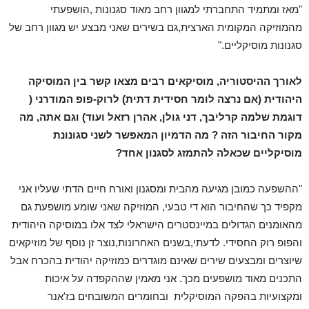
"מאז ומתמיד התחברתי למגוון רחב מאוד סגנונות ,הושפעתי
מהמוזיקה המקומית הארצית,
גם בשירים שאני מבצע יש מגוון רחב של
סגנונות מוסיקליים."
לאורך ההיסטוריה, מוסיקאים רבים מצאו קשר בין המוסיקה
היהודית (אם נרצה לומר חסידית דתית) לרוק-פופ המודרני (
דוגמת שלמה קרליבך, דני גולן, אהרן רזאל ועוד) וגם אתה, מה
מקור החיבור הזה ? מה הדמיון המאפשר לשני סגונונת
מוסיקליים שכאלה להתמזג לסגנון אחד?
"ההשפעה כמובן מגיעה מהבית ומסגנון ואורח חיים הדתי שעליו אני
מקפיד כך שהחיבור הוא די טבעי,
המוזיקה שאני שומע מושפעת גם
מהאומנים הגדולים במיינסטרים הישראלי לצד אלו במוסיקה היהודית
והפופ רוק החסידי.
לדעתי,בשנים האחרונות,נוצר זן נוסף של מוזיקאים
שיוצרים ומבצעים שירים שאינם מוגדרים כמוזיקה יהודית בהכרח אבל
התכנים מאוד מושפעים מכך.
אני מאמין שההקפדה על איכות
ומקצועיות בהפקה המוסיקלית ובחומרים המשובחים בז'אנר