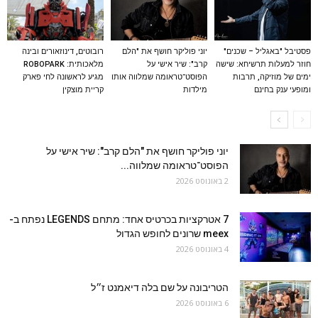
פסטיבל "באגליל – שכנים"
יוני פוליקר חושף את "הלם
רובוטים, דינוזאורים ובינה
חוזר למעלות תרשיחא: שישה
קרב": שיר אישי על
מלאכותית: ROBOPARK
ימים של מוזיקה, תרבות
הפוסט־טראומה שמלווה אותו
מגיע לראשונה לחי פארק
ומופעי ענק בחינם
מילדות
קריית מוצקין
יוני פוליקר חושף את "הלם קרב": שיר אישי על
הפוסט־טראומה שמלווה...
2 באוגוסט 2026
7 אטרקציות בכרטיס אחד: מתחם LEGENDS נפתח ב-
meex שרונים לחופש הגדול
4 באוגוסט 2026
הטריבונה על שם בלה דיאמנט ז״ל
6 באוגוסט 2026