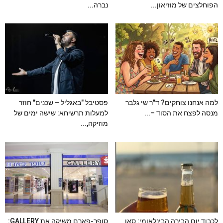
הפוחלצים של מוזיאון...
נברה...
למה אנחנו צוחקים? ד"ר שי גלבר
פסטיבל "באגליל – שכנים" חוזר
מנסה לפצח את הסוד –...
למעלות תרשיחא: שישה ימים של
מוזיקה,...
לכבוד יום הבירה הבינלאומי: סאן
סופר-פארם משיקה את GALLERY: