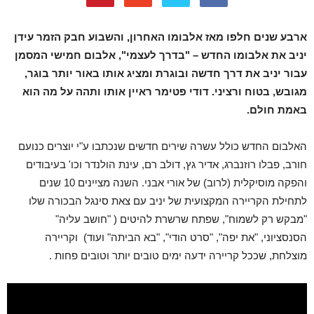
ארבע שנים חלפו מאז אלבומו האחרון, והשבוע חבק הזמר עידן
יניב את אלבומו החדש – "בדרך לעצמי", אלבום חמישי המסמן
עבור יניב את דרך חדשה ובוגרת ומציג אותו באור יותר בוגר,
מגובש, בטוח ורציני. דודי פטימר ראיין אותו ותהה על מה הוא
באמת חולם.
האלבום החדש כולל עשרה שירים חדשים שנכתבו ע"י יוצרים כנועם
חורב, פבלו רוזנברג, אדיר גץ, דולב רם, עינת הולנדר וכו' בעיבודים
והפקה מוסיקלית (לרוב) של אורי אבני.
השנה מציינים 10 שנים
לתחילת הקריירה המקצועית של יניב עם צאת סינגל הבכורה שלו
"מבקש רק לשמוח", שפתח שרשרת להיטים ( "חושב עליה"
הסנסציוני, "את יפה", "סרט הודי", "בא הביתה" ועוד) וקריירה
מוצלחת, שככל קריירה ידעה ימים טובים יותר וטובים פחות .