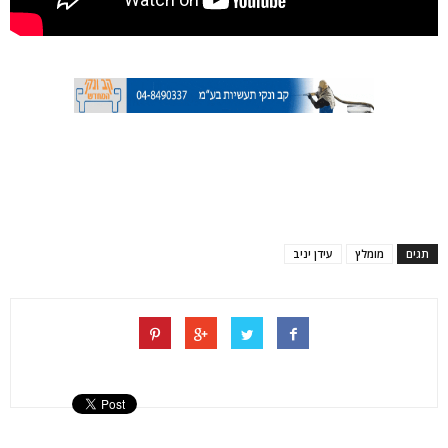
תגים
מומלץ
עידן יניב