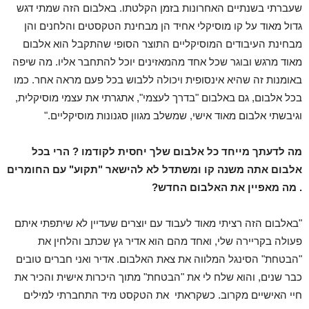
שעברתי בשנתיים האחרונות בזמן הקלטתו. באלבום הזה שמתי דגש
גדול מאוד על קו מוסיקלי אחיד הן מבחינת הטקסטים והלחנים והן
מבחינת העיבודים המוסיקליים התוצר הסופי שהתקבל הוא אלבום
מאוד מרגש ובוגר שכל אחד מהמאזינים יוכל להתחבר אליו. מה שיפה
באומנות זה שהיא אינסופית ויכולה ללבוש בכל פעם מראה אחר. כמו
בכל אלבום, גם באלבום "בדרך לעצמי", אתגרתי את עצמי מוסיקלית,
וגיבשתי אלבום מאוד אישי, שמשלב מגוון סגנונות מוסיקליים."
מה לדעתך מייחד כל אלבום שלך יחסית לקודמו ? הרי בכל
אלבום אתה משנה קו ומשתדל לא להישאר "תקוע" עם החומרים
. מה מאפיין את האלבום החדש?
"באלבום הזה רציתי מאוד לעבוד עם יוצרים שעדיין לא שיתפתי איתם
פעולה בקריירה שלי, ואחד מהם הוא אדיר גץ שכתב והלחין את
"הבטחת" הסינגל המלווה את צאת האלבום. אדיר ואני חברים טובים
כבר שנים, והוא שלח לי את "הבטחת" מתוך היכרות אישית והכיר את
חיי האישיים מקרוב. כשקראתי את הטקסט מיד התחברתי למילים