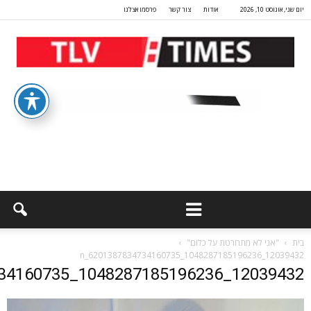
יום שני, אוגוסט 10, 2026
אודות
צור קשר
פרסמו אצלנו
בית
"אני לא מתחרטת על כלום"
12039432_1048287185196236_6201387834734160735_n
12039432_1048287185196236_6201387834734160735_n