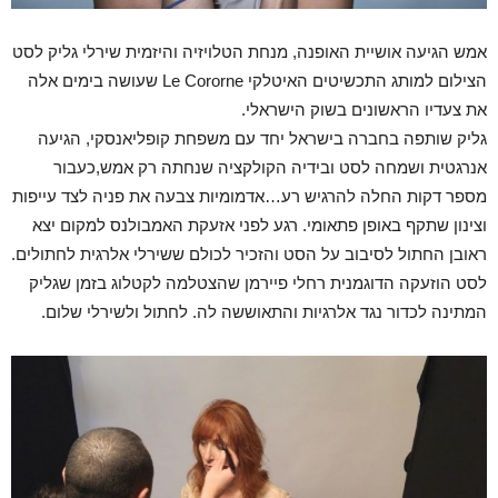
אמש הגיעה אושיית האופנה, מנחת הטלויזיה והיזמית שירלי גליק לסט
הצילום למותג התכשיטים האיטלקי Le Cororne שעושה בימים אלה
את צעדיו הראשונים בשוק הישראלי.
גליק שותפה בחברה בישראל יחד עם משפחת קופליאנסקי, הגיעה
אנרגטית ושמחה לסט ובידיה הקולקציה שנחתה רק אמש,כעבור
מספר דקות החלה להרגיש רע…אדמומיות צבעה את פניה לצד עייפות
וצינון שתקף באופן פתאומי. רגע לפני אזעקת האמבולנס למקום יצא
ראובן החתול לסיבוב על הסט והזכיר לכולם ששירלי אלרגית לחתולים.
לסט הוזעקה הדוגמנית רחלי פיירמן שהצטלמה לקטלוג בזמן שגליק
המתינה לכדור נגד אלרגיות והתאוששה לה. לחתול ולשירלי שלום.