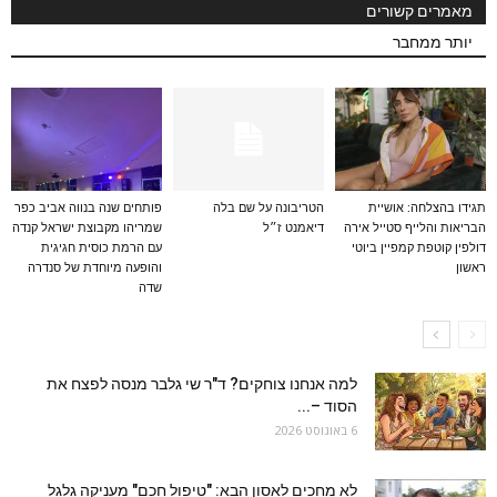
מאמרים קשורים
יותר ממחבר
תגידו בהצלחה: אושיית
הטריבונה על שם בלה
פותחים שנה בנווה אביב כפר
הבריאות והלייף סטייל אירה
דיאמנט ז״ל
שמריהו מקבוצת ישראל קנדה
דולפין קוטפת קמפיין ביוטי
עם הרמת כוסית חגיגית
ראשון
והופעה מיוחדת של סנדרה
שדה
למה אנחנו צוחקים? ד"ר שי גלבר מנסה לפצח את
הסוד –...
6 באוגוסט 2026
לא מחכים לאסון הבא: "טיפול חכם" מעניקה גלגל