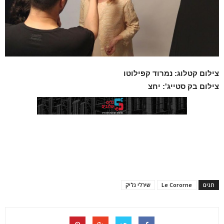
צילום קטלוג: נמרוד קפילוטו
צילום בק סטייג': יחצ
תגים
Le Cororne
שירלי גליק