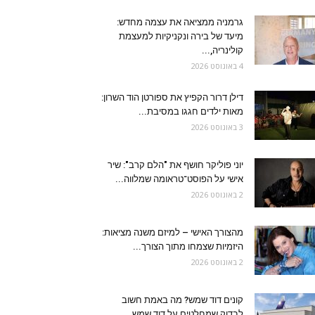
גרמניה ממציאה את עצמה מחדש:
מיעד של בירה ונקניקיות למעצמת
קולינריה,...
4 באוגוסט 2026
דילן דרור הקפיץ את ספורטן הוד השרון:
מאות ילדים חגגו במסיבת...
3 באוגוסט 2026
יוני פוליקר חושף את "הלם קרב": שיר
אישי על הפוסט־טראומה שמלווה...
2 באוגוסט 2026
מהצורך האישי – למיזם משנה מציאות:
היזמיות שצמחו מתוך הצורך...
2 באוגוסט 2026
קונים דוד שמש? מה באמת חשוב
לבדוק שמחלטים על דוד שמש...