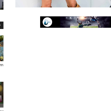
ע
חדש