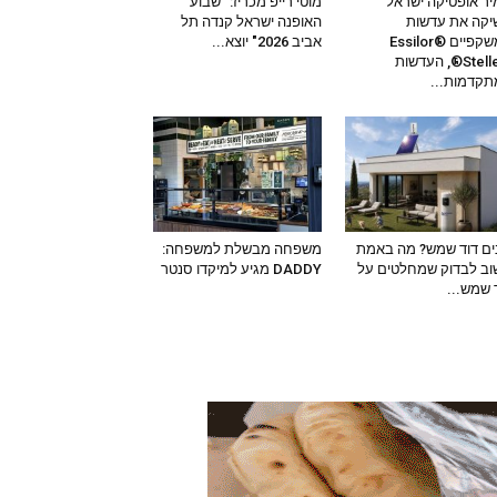
ר אופטיקה ישראל
מוטי רייפ מכריז: "שבוע
קה את עדשות
האופנה ישראל קנדה תל
המשקפיים Essilor®
אביב 2026" יוצא...
Stellest®, העדשות
קדמות...
ים דוד שמש? מה באמת
משפחה מבשלת למשפחה:
ב לבדוק שמחלטים על
DADDY מגיע למיקדו סנטר
 שמש...