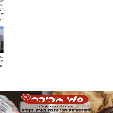
שמי
משי
המת
קונ
חשו
דוד