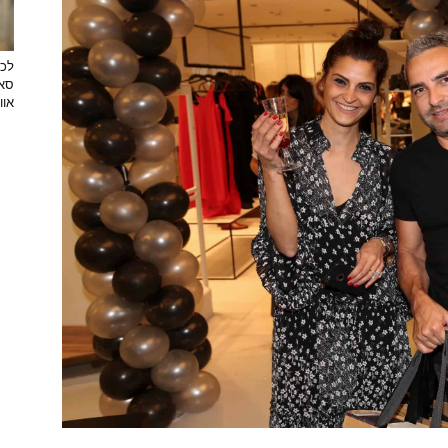
לכב
סאן
אוו