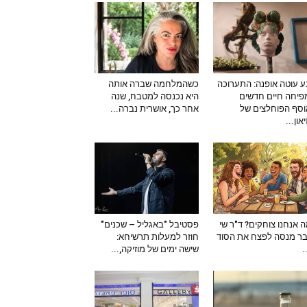
 עוטה אופנה: התערוכה
כשהמלחמה שברה אותה
יחה חיים חדשים
היא נכנסה למטבח, שנה
סף הפוחלצים של
אחר כך, אושרית נברה...
און...
 אנחנו צוחקים? ד"ר שי
פסטיבל "באגליל – שכנים"
ר מנסה לפצח את הסוד
חוזר למעלות תרשיחא:
–
שישה ימים של מוזיקה,...