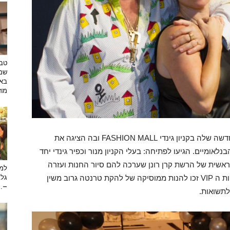
טבע
שמפ
באו
מוזי
חברת האופנה עמנואל ערכה השקה של החנות החדשה שלה בקניון גינדי FASHION MALL ובה הציגה את
ומיים. הגיעו לפתיחה: בעלי הקניון מנור וכפיר גינדי יחד
הראשית של הרשת קרן רונן שערכה להם סיור החנות ועזרה
למה
לבעלים לבחור עבורם את הפריט הנכון לקיץ. לקוחות ה VIP זכו להנות ממוסיקה של להקת טרנטה גרוב משין
גלב
...
לתשואות.