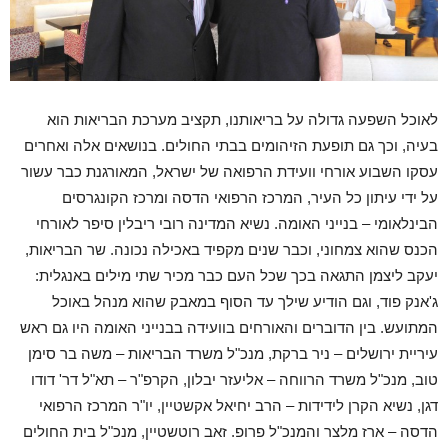
לאוכל השפעה גדולה על בריאותנו, תקציב מערכת הבריאות הוא
בעיה, וכך גם תופעת הזיהומים בבתי החולים. בנושאים אלה ואחרים
עסקו השבוע אורחי וועידת הרפואה של ישראל, המאורגנת כבר עשור
על ידי עיתון כל העיר, המרכז הרפואי הדסה ומרכז הקונגרסים
הבינלאומי – בנייני האומה. נשיא המדינה רובי ריבלין סיפר לאורחי
הכנס שהוא צמחוני, וכבר שנים מקפיד באכילה נכונה. שר הבריאות,
יעקב ליצמן התגאה בכך שכל העם כבר מכיר שתי מילים באנגלית:
ג'אנק פוד, וגם הודיע שילך עד הסוף במאבק שהוא מנהל באוכל
המתועש. בין הדוברים והאורחים בוועידה בבנייני האומה היו גם ראש
עיריית ירושלים – ניר ברקת, מנכ"ל משרד הבריאות – משה בר סימן
טוב, מנכ"ל משרד הרווחה – אליעזר יבלון, הקרפ"ר – תא"ל דר' דודו
דגן, נשיא הקרן לידידות – הרב יחיאל אקשטיין, יו"ר המרכז הרפואי
הדסה – ארז מלצר והמנכ"ל פרופ. זאב רוטשטיין, מנכ"ל בית החולים