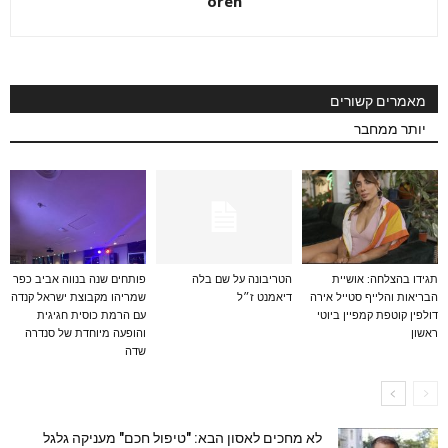
oren
מאמרים קשורים
יותר ממחבר
תגידו בהצלחה: אושיית
הטריבונה על שם בלה
פותחים שנה בנווה אביב כפר
הבריאות והלייף סטייל אירה
דיאמנט ז״ל
שמריהו מקבוצת ישראל קנדה
דולפין קוטפת קמפיין ביוטי
עם הרמת כוסית חגיגית
ראשון
והופעה מיוחדת של סנדרה
שדה
לא מחכים לאסון הבא: "טיפול חכם" מעניקה גלגל