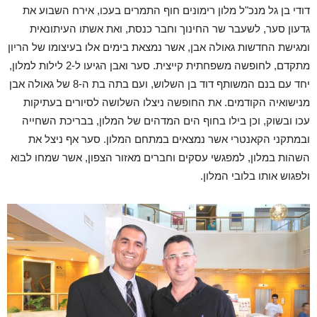
דודי בן גל מנכ"ל מלון רימונים חוף התמרים בעכו, אירח השבוע את
גדעון סער, לשעבר שר החינוך וחבר כנסת, ואת אשתו העיתונאית
ומגישת החדשות גאולה אבן, אשר נמצאת בימים אלו בעיצומו של הריון
מתקדם, לחופשה משפחתית קייצית. סער ואבן הגיעו ל-2 לילות למלון,
יחד עם בנם המשותף דוד בן השלוש, ועם בתה בת ה-8 של גאולה אבן
מנישואיה הקודמים. את החופשה ניצלו השלושה לסיורים בעתיקות
עכו ובשוק, וכן בילו בחוף הים המדהים של המלון, בבריכת השחייה
ובמתקני הקאנטרי אשר נמצאים במתחם המלון. סער אף ניצל את
השהות במלון, למפגשי עסקים וחברים מאזור הצפון, אשר שמחו לבוא
ולפגוש אותו בלובי המלון.