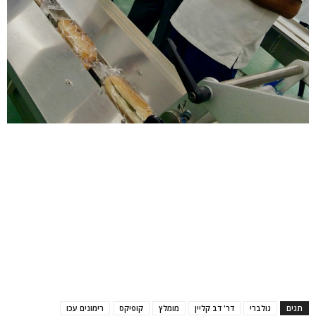
תגים
גולברי
דר' דב קליין
מומלץ
קופיקס
רימונים עכו