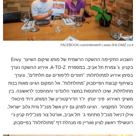
FACEBOOK.com/shlomim9 | www.SHLOMIZ.co.il
השבוע התקיימה ההשקה הרשמית של מותג שיקום השיער Envy
בקניון ג' צמרת תל אביב, במספרת A-TO-Z. אירוע ההשקה נערך
בסימן אירוע למתולתלות: "חוזרים ללימודים עם תלתלים", ונערך
בשיתוף קבוצת הפייסבוק "מתולתלות". אל המקום הגיעו מאות בנות
מתולתלות, שזכו להתנסות במוצר הלונדוני והמהפכני לראשונה. בין
משיקי האירוע פיני יונתן יו"ר הדירקטוריון של המותג, דויד מיכאלי
המנהל המקצועי . הגיעו לפרגן גם ירון אשל מנכ"ל גזית גלוב ישראל,
אילן דניאל מנכ"ל מתחמי ג' תל אביב, אורטל צור מנכ"לית קניון ג'י
רוטשילד ראשון לציון ואוריין פז מנהלת דף "מתולתלות" בפייסבוק.