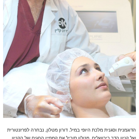
הדוגמנית וסגנית מלכת היופי במיל. דורון מטלון, נבחרה לפרזנטורית
של קניון הדר בירושלים. מטלון תוביל את קמפיין החגים של הקניון,