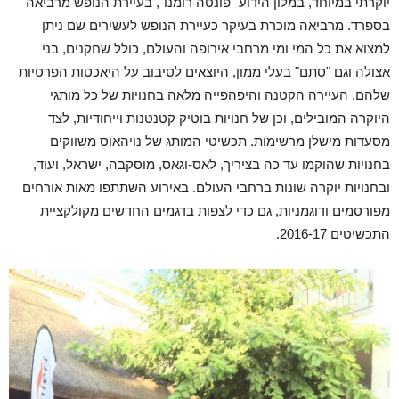
יוקרתי במיוחד, במלון הידוע "פונטה רומנו", בעיירת הנופש מרביאה
בספרד. מרביאה מוכרת בעיקר כעיירת הנופש לעשירים שם ניתן
למצוא את כל המי ומי מרחבי אירופה והעולם, כולל שחקנים, בני
אצולה וגם "סתם" בעלי ממון, היוצאים לסיבוב על היאכטות הפרטיות
שלהם. העיירה הקטנה והיפהפייה מלאה בחנויות של כל מותגי
היוקרה המובילים, וכן של חנויות בוטיק קטנטנות וייחודיות, לצד
מסעדות מישלן מרשימות. תכשיטי המותג של נויהאוס משווקים
בחנויות שהוקמו עד כה בציריך, לאס-וגאס, מוסקבה, ישראל, ועוד,
ובחנויות יוקרה שונות ברחבי העולם. באירוע השתתפו מאות אורחים
מפורסמים ודוגמניות, גם כדי לצפות בדגמים החדשים מקולקציית
התכשיטים 2016-17.