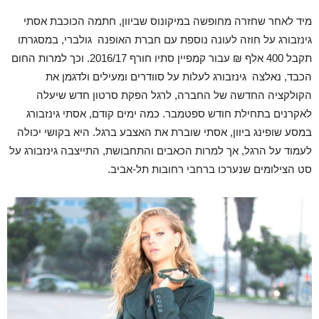
מיד לאחר שחזרה מחופשה במיקונוס שביוון, חתמה הכוכבת אסתי
גינזבורג על חוזה לעונה נוספת עם חברת האופנה גולברי, במסגרתו
תקבל 400 אלף ₪ עבור קמפיין סתיו חורף 2016/17. וכך למרות החום
הכבד, נאלצה גינזבורג לעלות על סוודרים ומעילים ולדגמן את
הקולקציה החדשה של החברה, לרגל הפקת סרטון חדש שיעלה
לאקרנים בתחילת חודש ספטמבר. כמה ימים קודם, אסתי גינזבורג
במסע שופינג ביוון, אסתי שוברת את האצבע ברגל. היא בקושי יכולה
לעמוד על הרגל, אך למרות הכאבים והתחבושת, התייצבה גינזבורג על
סט הצילומים שנערכו ברחבי רחובות תל-אביב.