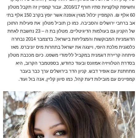
וחשיפת קולקציות סתיו חורף 2016/17. עבור קמפיין זה תקבל מטלון
60 אלף ₪. הקמפיין יכלול מגזין אופנה אשר יופץ בקרב 150 אלף בתי
אב ברחבי ירושלים והסביבה. כמו כן תוביל מטלון את פעילות התוכן
של הקניון גם בעולמות הדיגיטליים. מטלון בת ה – 23 נחשבת לאחת
הדוגמניות המבוקשות והמצליחות בישראל. בדצמבר 2014 נבחרה
כלסגנית מלכת היופי, וייצגה את ישראל בתחרות מיס יוניברס. מאז
פיתחה קריירת דוגמנית במקביל ללימודי משפט. כיום מככבת מטלון
בסדרת הטלוויזיה אמזונס ובעוד כחודש, בספטמבר הקרוב, היא
מתחתנת עם אופיר דבש. קניון הדר בירושלים ערך כבר בעבר
קמפיינים עם מובילות דעת קהל, כמו סיוון קליין, אנה בול ועוד.