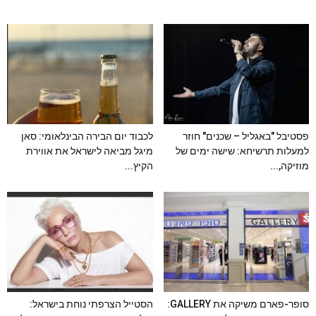
פסטיבל "באגליל – שכנים" חוזר
לכבוד יום הבירה הבינלאומי: סאן
למעלות תרשיחא: שישה ימים של
מיגל מביאה לישראל את אווירת
מוזיקה,...
הקיץ...
סופר-פארם משיקה את GALLERY:
הסטייל הצרפתי נוחת בישראל: