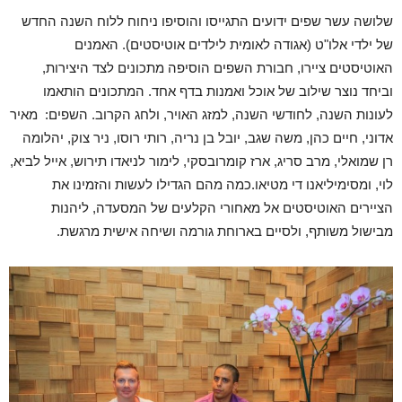
שלושה עשר שפים ידועים התגייסו והוסיפו ניחוח ללוח השנה החדש
של ילדי אלו"ט (אגודה לאומית לילדים אוטיסטים). האמנים
האוטיסטים ציירו, חבורת השפים הוסיפה מתכונים לצד היצירות,
וביחד נוצר שילוב של אוכל ואמנות בדף אחד. המתכונים הותאמו
לעונות השנה, לחודשי השנה, למזג האויר, ולחג הקרוב. השפים: מאיר
אדוני, חיים כהן, משה שגב, יובל בן נריה, רותי רוסו, ניר צוק, יהלומה
רן שמואלי, מרב סריג, ארז קומרובסקי, לימור לניאדו תירוש, אייל לביא,
לוי, ומסימיליאנו די מטיאו.כמה מהם הגדילו לעשות והזמינו את
הציירים האוטיסטים אל מאחורי הקלעים של המסעדה, ליהנות
מבישול משותף, ולסיים בארוחת גורמה ושיחה אישית מרגשת.