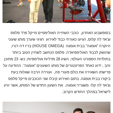
בסופשבוע האחרון, כוכבי השחייה האולימפיים מייקל פרד פלפס
וצ'אד לה קלוס, הגיעו כאורחי כבוד לאירוע חגיגי שערך מותג שעוני
היוקרה "אומגה" בבית אומגה (HOUSE OMEGA) בריו דה ז'נרו,
שהושק לכבוד האולימפיאדה. פלפס הנחשב לשחיין הטוב ביותר
בתולדות הספורט העולמי, השיג 28 מדליות אולימפיות, כש- 23 מתוכן
זהב , ידוע כאחד הפרזנטורים של מותג השעונים "אומגה". ההודעה על
פרישתו השאירה את כולם פעורי פה, ועוררה הרבה שאלות בעת
ביקורו בבית אומגה. בתום האירוע קיבלו שני הכוכבים מייקל פלפס
וצ'אד לה קלו משגריר אומגה, את השעון החדש של המותג, אשר יגיע
לישראל במהלך החודש הקרוב.