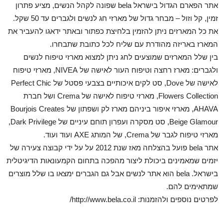
אתר הפארם הגדול בישראל bela שפונה לקהל הנשים, מציע פתרון
זמין, קל וזול – מבחר גדול של מארזי חג לנשים ולגברים עד 50 שקל.
את כל המארזים ניתן להזמין בלחיצת כפתור ובאתר ידאגו להעביר את
המארז באריזה מהודרת עם שליח לכל כתובת שתבחרו.
בין שלל המארזים שמוצעים לחג ניתן למצוא מארזי טיפוח לנשים
ולגברים: מארז רחצה וטיפוח העור לאישה של NIVEA, מארזי טיפוח
לאישה של Dove, סט לקים איכותיים בצבעי פסטל של Perfect Chic
Flowers Collection, מארזי טיפוח לאישה של Crema ושל חברת
AHAVA, מארזי איפור ביניהם מארז לק ושפתון של Bourjois Creates
Beige Glamour, סט מסקרה ועפרון תוחם עיניים של Dark Privilege,
מארזי טיפוח לגבר של Crema, של המותג AXE ועוד ועוד.
אתר bela פועל בהצלחה מאז שנת 2012 על על ידי קבוצה צעירה של
יזמים שמאמינים ביכולת ליצור מהפכה בתחום הקמעונאות הדיגיטלית
בישראל. bela הוא אתר לנשים אבל גם הגברים ימצאו בו שלל מוצרים
שמתאימים להם.
לפרטים נוספים ולהזמנות: http://www.bela.co.il/