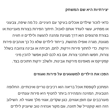
יצירתיות היא שם המשחק
כדאי לזכור שילדים אוכלים בעיקר עם העיניים. כל מה שיפה, צבעוני
או מפתיע, עשוי לעודד אותם לאכול. חיתוך הפירות בצורות מעניינות או
בצורת פרצופים הוא דרך מצוינת ומהנה להגשה ולילדים זו חוויה
מגוונת, מגרה ואפילו מרגשת, בייחוד לילדים שלא כל כך אוהבים פירות
וירקות. כדי לחתוך פירות וירקות, לחם, חביתה או גבינה צהובה בשלל
צורות, חפשו חותכני צורות. אם בא לכם לגוון אפשר להכין מיני
קפקייקס או מאפינס מירקות וגבינות, ולשלב ירקות חתוכים בצד.
הפכו את הילדים למשוגעים על פירות ואגוזים
המתכון לקופסת אוכל בריאה הוא רכיבים טריים ואיכותיים. החלופה
הטבעית, המזינה והמהירה ביותר לחטיף היא פירות עונתיים
מעורבבים עם חופן אגוזים, כגון שקדים, אגוזי מלך ואגוזי לוז. השילוב
הזה הוא קוקטייל של תזונה, וגם מקור אנרגיה טוב שיעניק לילדים