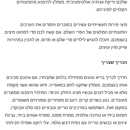
שלכם זריקת אנרגיה אולטימטיבית. מומלץ להימנע מהפיצוחים
הקלויים למיניהם.
מיצי פירות תעשייתיים עשירים בסוכרים וחסרים את הערכים
התזונתיים המלאים של הפרי השלם. אם קשה לכם מדי לסחוט מיצים
בעצמכם, תוכלו להגיש לילדים פרי שלם או פרוס, או להכין במהירות
שייק מזין וטעים.
הכריך שצריך
הדרך לכריך בריא וטעים מתחילה בלחם שתבחרו. אם אינכם מכינים
אותו בעצמכם, מומלץ שתקנו לחם במאפייה. ודאו שהוא עשוי מקמח
מלא או מכיל דגנים.עכשיו מגיע החלק הכיפי: המילוי! הימנעו ממוצרים
מעובדים, כגון בשרים קרים, רטבים מסחריים וממרחים משומרים.
במקום זאת, השתמשו במרכיבים טריים וטבעיים כמו סלט אבוקדו,
חומוס ביתי או טחינה גולמית, ממרח פסטו, ממרח אגוזים ביתי, גבינת
עיזים או כבשים טרייה עם כפית דבש גולמי, עלי רוקט ואפילו חביתה!