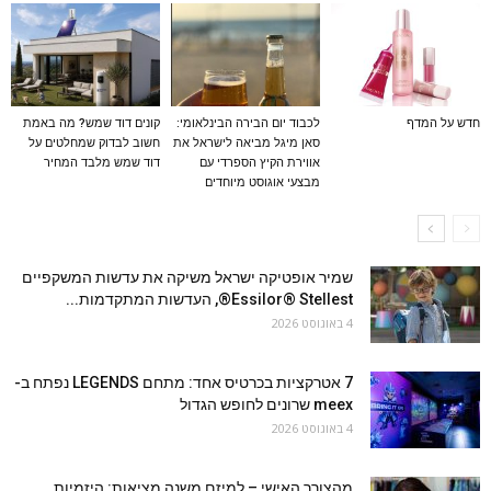
חדש על המדף
לכבוד יום הבירה הבינלאומי:
קונים דוד שמש? מה באמת
סאן מיגל מביאה לישראל את
חשוב לבדוק שמחלטים על
אווירת הקיץ הספרדי עם
דוד שמש מלבד המחיר
מבצעי אוגוסט מיוחדים
שמיר אופטיקה ישראל משיקה את עדשות המשקפיים
Essilor® Stellest®, העדשות המתקדמות...
4 באוגוסט 2026
7 אטרקציות בכרטיס אחד: מתחם LEGENDS נפתח ב-
meex שרונים לחופש הגדול
4 באוגוסט 2026
מהצורך האישי – למיזם משנה מציאות: היזמיות