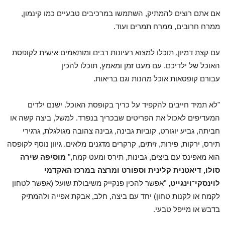
אם אתם רוצים להמתיק, השתמשו במרכיבים טבעיים כמו קינמון,
ממרח חרובים, ממרח תמרים ועוד.
עם קצת דמיון, תוכלו למצוא רעיונות רבים ומותאמים אישית לקופסת
האוכל של ילדיכם. עם מעט זמן ומאמץ, תוכלו להכין
עבורם קופסאות אוכל מהנות וגם בריאות.
"לא תמיד חייבים להקפיד על כריך בקופסת האוכל. ישנם ילדים
המעדיפים לאכול את הפריטים שבכריך בנפרד. למשל, ביצה קשה או
חביתה, גביע יוגורט, קוביות גבינה, גבינה צהובה מגולגלת, גרגירי
תירס, ירקות, פירות, זיתים, קרקרים מדגנים מלאים. גיוון נוסף לקופסה
הוא מאפינס עם ביצים, גבינות, תירס ומעט קמח,"
מוסיפה שירה
סולו,
דיאטנית קלינית וספורט ומרצה במרכז האקדמי
לוינסקי־וינגייט,
"אפשר להכין פנקייק משיבולת שועל (אפשר לטחון
לקמח או לקנות טחון) יחד עם ביצה, חלב, אבקת אפייה ולהמתיק
בדבש או מייפל טבעי.