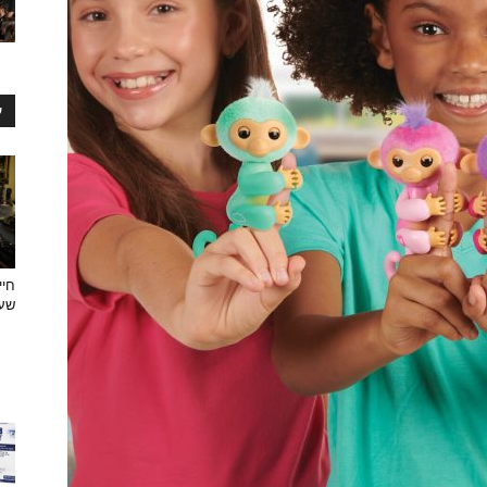
ע
חיי
שעצ