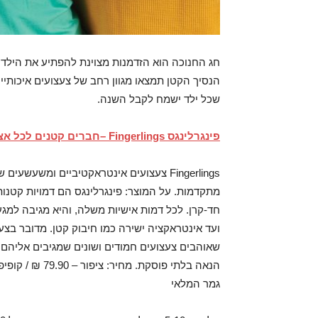
חג החנוכה הוא הזדמנות מצוינת להפתיע את הילדי
שכל ילד ישמח לקבל השנה.
פינגרלינגס
Fingerlings –
חברים קטנים לכל אצ
Fingerlings צעצועים אינטראקטיביים ומשעש
מתקדמות. על המוצר: פינגרלינגס הם דמויות קטנות
חד-קרן. לכל דמות אישיות משלה, והיא מגיבה למגע,
ועד אינטראקציה ישירה כמו חיבוק קטן. מדובר ב
שאוהבים צעצועים חמודים ושונים שמגיבים אליהם ב
גמר המלאי