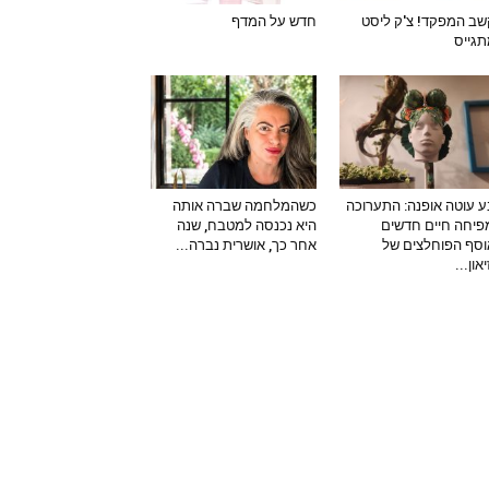
ב המפקד! צ'ק ליסט
חדש על המדף
גייס
 עוטה אופנה: התערוכה
כשהמלחמה שברה אותה
יחה חיים חדשים
היא נכנסה למטבח, שנה
סף הפוחלצים של
אחר כך, אושרית נברה...
און...