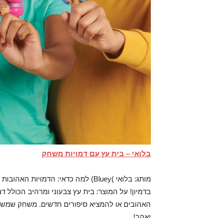
בלואי – בית עץ עם דמויות משחק
מותג: בלואי )Bluey) למה כדאי: הד
בדמיון! על המוצר: בית עץ צבעוני ומרהיב הכולל ד
האהובים או להמציא סיפורים חדשים. משחק שמשלב 
יאהב!