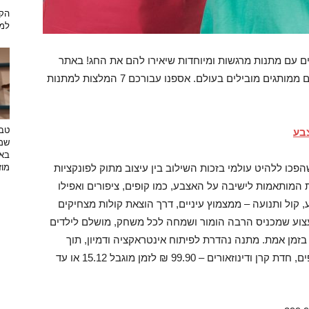
הקש
למת
ם עם מתנות מרגשות ומיוחדות שיאירו להם את החג! באתר
הנסיך הקטן תמצאו מגוון רחב של צעצועים איכותיים ממותגים מובילים בעולם. אספנו עבורכם 7 המלצות למתנות
טבע
בע
שמפ
באו
עים שהפכו ללהיט עולמי בזכות השילוב בין עיצוב מתוק לפונקציות
מוזי
 המותאמות לישיבה על האצבע, כמו קופים, ציפורים ואפילו
 קול ותנועה – ממצמוץ עיניים, דרך הוצאת קולות מצחיקים
צעצוע שמכניס הרבה הומור ושמחה לכל משחק, מושלם לילדים
זמן אמת. מתנה נהדרת לפיתוח אינטראקציה ודמיון, תוך
הנאה בלתי פוסקת. מחיר: ציפור – 79.90 ₪ / קופיפים, חדת קרן ודינוזאורים – 99.90 ₪ לזמן מוגבל 15.12 או עד