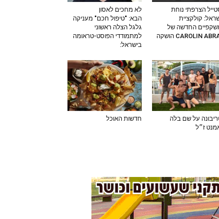
ייל הצרפתי נוחת
לא מחכים לאסון
ראל: קולקציית
הבא: "טיפול חכם" מעניקה
שקפיים החדשה של
גלגל הצלה ראשוני
CAROLIN AB הושקה
למתמודדי הפוסט-טראומה
בישראל:
יבונה על שם בלה
חדשות האוכל
מנט ז״ל