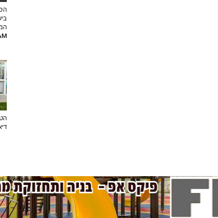
הסט
ביש
המ
RAM
הטר
דיא