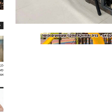
ע
לכב
סאן
אוו