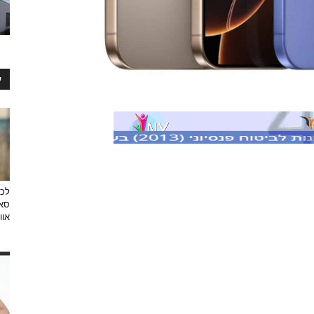
ע
לכב
סאן
אוו