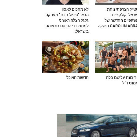
ייל הצרפתי נוחת
לא מחכים לאסון
ראל: קולקציית
הבא: "טיפול חכם" מעניקה
שקפיים החדשה של
גלגל הצלה ראשוני
CAROLIN AB הושקה
למתמודדי הפוסט-טראומה
בישראל:
יבונה על שם בלה
חדשות האוכל
מנט ז״ל