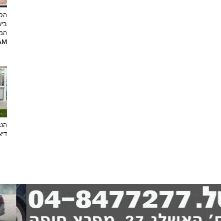
הסט
ביש
המ
RAM
הטר
דיא