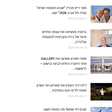
מוטי רייפ מכריז: "שבוע האופנה ישראל
קנדה תל אביב 2026" יוצא...
4 באוגוסט 2026
גרמניה ממציאה את עצמה מחדש:
מיעד של בירה ונקניקיות למעצמת
קולינריה,...
4 באוגוסט 2026
סופר-פארם משיקה את GALLERY:
אתר היוקרה החדש לביוטי ובישום –
לראשונה...
6 באוגוסט 2026
דילן דרור הקפיץ את ספורטן הוד השרון:
מאות ילדים חגגו במסיבת...
3 באוגוסט 2026
קונים דוד שמש? מה באמת חשוב