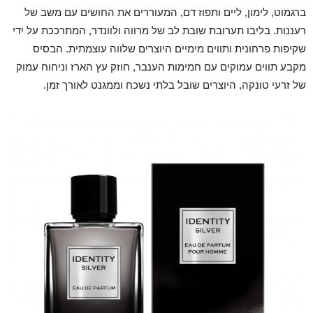
ברגמוט, לימון, ליים ותפוז דם, המעוררים את החושים עם משב של
רעננות. בליבו תערובת שובת לב של מרווה ולוונדר, המתרככת על ידי
שקיפות פרחונית ותווים מימיים היוצרים שלווה עוצמתית. הבסיס
מקבע תווים עמוקים עם חמימות הענבר, חוזק עץ הארז וניחוח עמוק
של זרעי טונקה, היוצרים שובל בלתי נשכח וממגנט לאורך זמן.