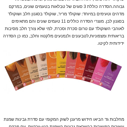
גבוהה.הסדרה כוללת 3 סוגים של טבלאות בטעמים שונים, במרקם
מדהים וטעימים במיוחד: שוקולד מריר, שוקולד בסגנון חלב ושוקולד
בסגנון לבן. מוצרי הסדרה כוללים 11 טעמים שונים והם מתאימים
לאוהבי השוקולד עם טרום סכרת וסכרת, למי שלא צורך חלב מסיבות
בריאותית ומצפוניות,לטבעונים ולנמנעים מלקטוז וחלב, כמו כן הסדרה
ידידותית לקיטו.
מחלבות גד הביאו חידוש מרענן לשוק המקומי עם סדרת גבינות שמנת
עשירות המיוצרות בהשראת גבינות השמנת הניו-יורקיות, עם מרקם