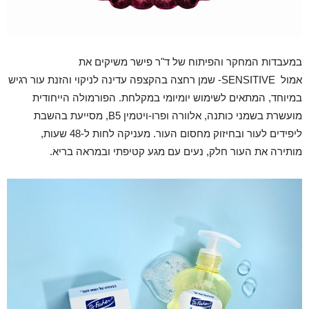
במעבדות המחקר והפיתוח של ד"ר פישר משיקים את
אמול SENSITIVE- שמן רחצה בהקצפה עדינה לניקוי והזנת עור רגיש
במיוחד, המתאים לשימוש יומיומי במקלחת. הפורמולה הייחודית
מועשרת בשמני כותנה, אלוורה ופרו-ויטמין B5, מסייעת בהשבת
ליפידים לעור ובחיזוק מחסום העור. מעניקה לחות ל-48 שעות,
מותירה את העור חלק, נעים עם מגע קטיפתי ובמראה בריא.