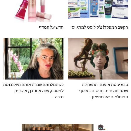
הקשב המפקד! צ'ק ליסט למתגייס
חדש על המדף
טבע עוטה אופנה: התערוכה
כשהמלחמה שברה אותה היא נכנסה
שמפיחה חיים חדשים באוסף
למטבח, שנה אחר כך, אושרית
הפוחלצים של מוזיאון...
נברה...