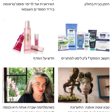
הזמן בבית בחולון
האיראנית ועד לריפוי פוסט־טראומה
ביריד הספרים העצמאי
הקשב המפקד! צ'ק ליסט למתגייס
חדש על המדף
טבע עוטה אופנה: התערוכה
כשהמלחמה שברה אותה היא נכנסה