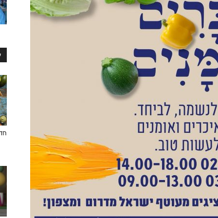
ע
חדש