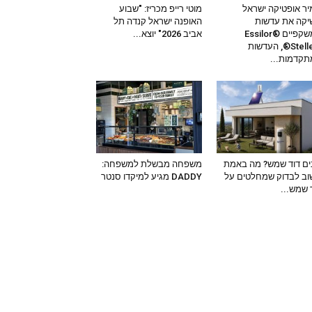
ר אופטיקה ישראל
מוטי רייפ מכריז: "שבוע
קה את עדשות
האופנה ישראל קנדה תל
המשקפיים Essilor®
אביב 2026" יוצא...
Stellest®, העדשות
קדמות...
ים דוד שמש? מה באמת
משפחה מבשלת למשפחה:
ב לבדוק שמחלטים על
DADDY מגיע למיקדו סנטר
 שמש...