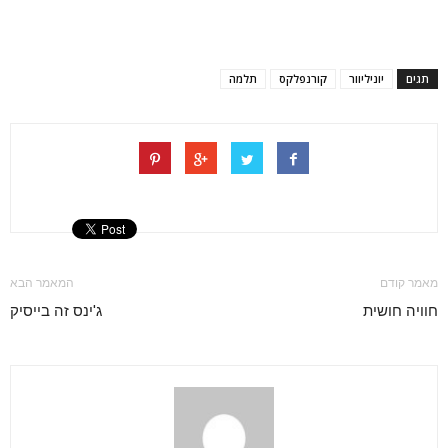
תגים
יוניליוור
קורנפלקס
תלמה
מאמר קודם
המאמר הבא
חוויה חושית
ג'ינס זה בייסיק