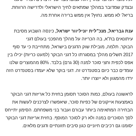
ובצדק שמדובר במהלך שמתאים לחיך הישראלי ולדרישה הרווחת.
בריא? לא ממש. נחוץ? אין ממש ברירה אחרת מה.
ענת גבריאל, מנכ"לית יוניליוור ישראל,
כינסה השבוע מסיבת
עיתונאים בת"א, בה הכריזה על מהלך מהפכני בעולם דגני
הבוקר.
תלמה, מובילת שוק הדגנים בישראל, מתחייבת כי עד סוף
2017 תשלים מהלך במסגרתו כל דגני הבוקר (למעט כריות) יכילו בין
אפס לכפית וחצי סוכר למנה (30 גרם) בלבד. 80% מהמוצרים שלנו
עומדים כבר כיום בסטנדרט זה. דגני בוקר שלא יעמדו בסטנדרט הזה
ירדו מהמגוון ולא ייוצרו יותר.
לראשונה בעולם, כמות הסוכר תסומן בחזית כל אריזות דגני הבוקר
באמצעות אייקונים של כפיות סוכר, שיאפשרו לצרכנים לעשות את
הבחירה המתאימה ביותר עבורם ועבור בני משפחתם. הסימון יתייחס
לסך הסוכרים במנה ולא רק לסוכר המוסף. בחזית אריזות דגני הבוקר
יסומנו גם רכיבים חיוניים כגון סיבים תזונתיים ודגנים מלאים.