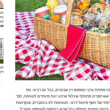
הסט
ביש
המ
RAM
הטר
דיא
 פותחת ערבי טאפאס ויין שבועיים, בכל יום רביעי. את
 יוגש תפריט מתחלף שיכלול ארבע יינות מיוחדים לטעימה, לצד
תי של השף מיכאל דרעי. הטעימות ילוו בהסברים, אנקדוטות
 היינות והמנות יתחלפו בכל שבוע בהתאם לקונספט המוביל