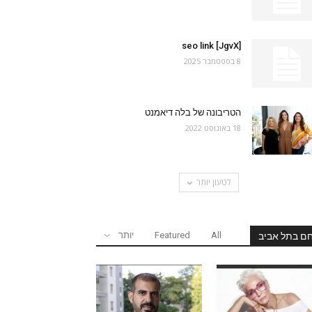
seo link [JgvX]
8 בספטמבר 2025
הטריבונה של בלה דיאמנט
18 באוגוסט 2022
לטעון יותר
All
Featured
יותר
ם בתל אביב