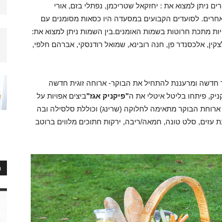
ם ניתן למצוא את : יחזקאל שטריכמן, נפתלי בזם, אורי
 ואחרים. לסועדים הקבועים במסעדה היו כסאות מסומנים עם
ות מתכת חרוטות בשמות האומנים.בין השמות ניתן למצוא את:
צקין, אלכסנדר פן, חנה רובינא, שמואל רודנסקי, אברהם חלפי,
חדשה ומרעננת להתחיל את הבוקר- ארוחה זוגית חדשה
יק, פיתחו בליטל איטלי את ה
"פיקניק אגז"
ביצים אפויות על
. ארוחת הבוקר מתאימה לחלוקה (שרינג) וכוללת סלסילה ובה
ת עזים, סלט טונה, חמאה/ריבה, ירקות חתוכים מלווים ברוטב
ח