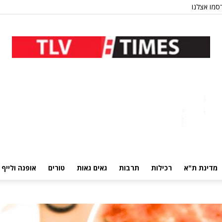
סמו אצלנו
מדינת ת"א
רכילות
תרבות
גאים גאות
טורים
אופנה ולייף 