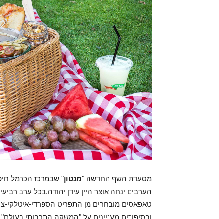
מסעדת השף החדשה "
מנטון
" שבמרכז הכרמל חיפה
הערבים ינחה אוצר היין עידן יהודה.בכל ערב רביעי
טאפאסים מובחרים מן התפריט הספרדי-איטלקי-צרפ
ובסיפורים מעניינים על "המשקה התרבותי בעולם".