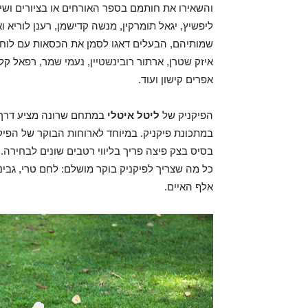
והשאירו את חותמם בספר האורחים או בציורים ושירי
ליפשיץ, יגאל תומרקין, מנשה קדישמן, רענן לוריא
שמותיהם, הבעלים דאגו לסמן את הכסאות עם לוחי
איזק שטרן, ארתור רובינשטיין, נעמי שמר, רפאל קל
אפרים קישון ועוד.
הפיקניק של
ליטל איטלי
במתחם שרונה מציע דרך 
במתכונת פיקניק. במיוחד לארוחות הבוקר של הפיקנ
בסיס בצק פיצה פריך בליווי רטבים שונים לבחירה
כל מה שצריך לפיקניק בוקר מושלם: לחם טרי, גבינ
אלף האיים.