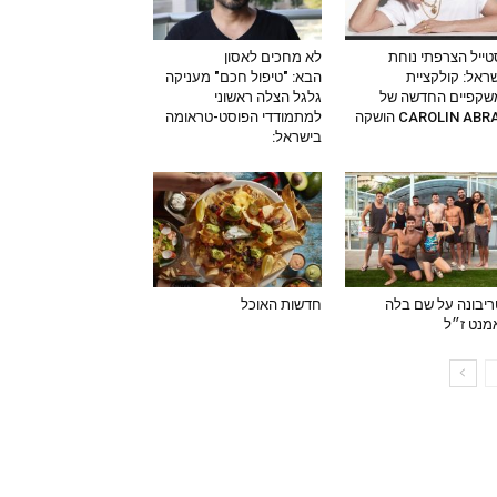
ייל הצרפתי נוחת
לא מחכים לאסון
ראל: קולקציית
הבא: "טיפול חכם" מעניקה
שקפיים החדשה של
גלגל הצלה ראשוני
CAROLIN AB הושקה
למתמודדי הפוסט-טראומה
בישראל:
יבונה על שם בלה
חדשות האוכל
מנט ז״ל