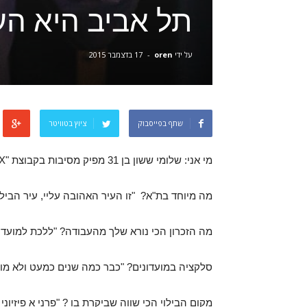
תל אביב היא הע
על ידי
oren
-
17 בדצמבר 2015
שתף בפייסבוק
ציוץ בטוויטר
מי אני: שלומי ששון בן 31 מפיק מסיבות בקבוצת "NOX" במועדונים Valium Morfium Markid
מה מיוחד בת"א? "זו העיר האהובה עליי, עיר הבילויים מס' 1 בארץ עם מגוון רחב של 
מה הזכרון הכי נורא שלך מהעבודה? "ללכת למועדון
סלקציה במועדונים? "כבר כמה שנים כמעט ולא מו
מקום הבילוי הכי שווה שביקרת בו ? "פרני א פיזיוני