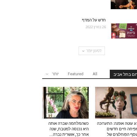
חדש על המדף
26 במרץ 2022
לטעון יותר
All
Featured
יותר
ם בתל אביב
 עוטה אופנה: התערוכה
כשהמלחמה שברה אותה
יחה חיים חדשים
היא נכנסה למטבח, שנה
סף הפוחלצים של
אחר כך, אושרית נברה...