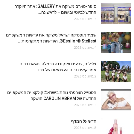
סופר-פארם משיקה את GALLERY: אתר היוקרה
החדש לביוטי ובישום – לראשונה...
6 באוגוסט 2026
שמיר אופטיקה ישראל משיקה את עדשות המשקפיים
Essilor® Stellest®, העדשות המתקדמות...
4 באוגוסט 2026
צלילים, צבעים ואנקודנה ברמלה: חגיגת דרום
אמריקאית ביום העצמאות של פרו
2 באוגוסט 2026
הסטייל הצרפתי נוחת בישראל: קולקציית המשקפיים
החדשה של CAROLIN ABRAM הושקה
6 באוגוסט 2026
חדש על המדף
8 באוגוסט 2026