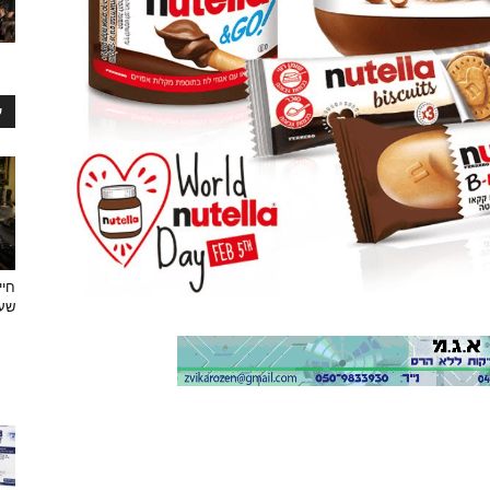
ע
חיי
שעצ