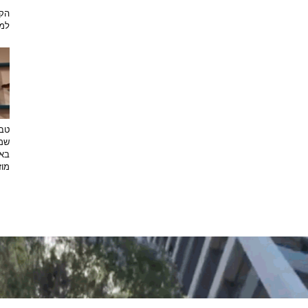
הקש
למת
טבע
שמפ
באו
מוזי