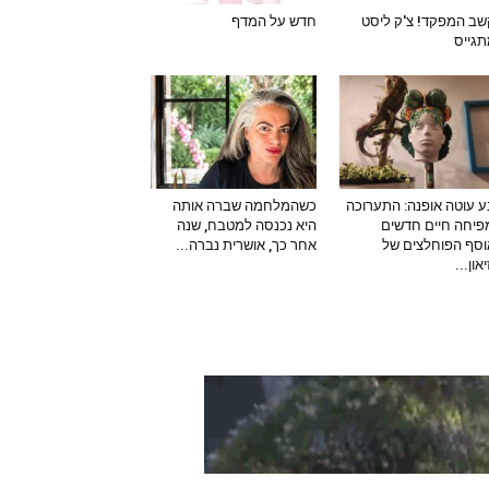
ב המפקד! צ'ק ליסט
חדש על המדף
גייס
 עוטה אופנה: התערוכה
כשהמלחמה שברה אותה
יחה חיים חדשים
היא נכנסה למטבח, שנה
סף הפוחלצים של
אחר כך, אושרית נברה...
און...