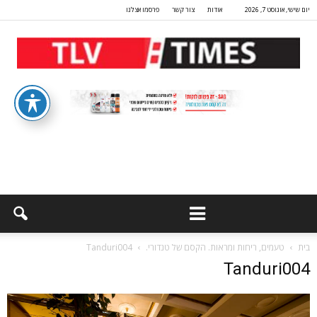
יום שישי, אוגוסט 7, 2026
אודות
צור קשר
פרסמו אצלנו
בית
טעמים, ריחות ומראות. הקסם של טנדורי.
Tanduri004
Tanduri004