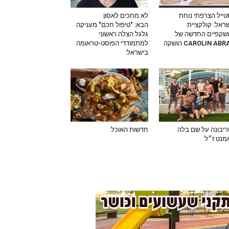
ייל הצרפתי נוחת
לא מחכים לאסון
ראל: קולקציית
הבא: "טיפול חכם" מעניקה
שקפיים החדשה של
גלגל הצלה ראשוני
CAROLIN AB הושקה
למתמודדי הפוסט-טראומה
בישראל:
יבונה על שם בלה
חדשות האוכל
מנט ז״ל