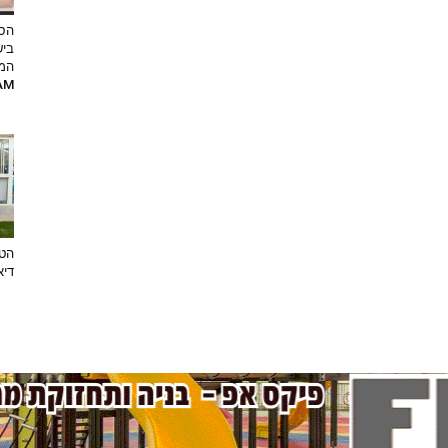
הסט
ביש
המ
RAM
הטר
דיא