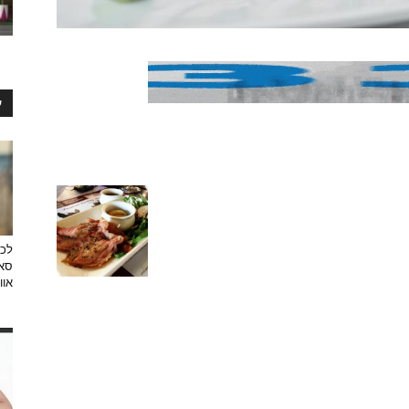
ע
לכב
סאן
אוו