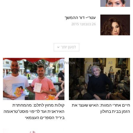
עטרי- דור ההמשך
26 בנובמבר 2015
לטעון יותר
All
Featured
אומנות
אופנה ולייף סטייל
יותר
חיים אחרי המוות: האיש שעצר את
קולות מחוץ לתלם: מהמחתרת
הזמן בבית בחולון
האיראנית ועד לריפוי פוסט־טראומה
ביריד הספרים העצמאי