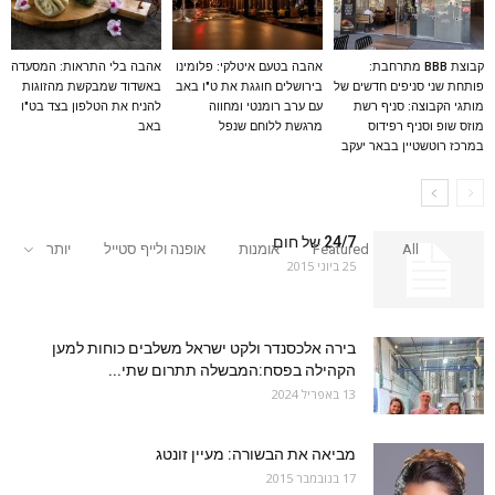
קבוצת BBB מתרחבת:
אהבה בטעם איטלקי: פלומינו
אהבה בלי התראות: המסעדה
פותחת שני סניפים חדשים של
בירושלים חוגגת את ט"ו באב
באשדוד שמבקשת מהזוגות
מותגי הקבוצה: סניף רשת
עם ערב רומנטי ומחווה
להניח את הטלפון בצד בט"ו
מוזס שופ וסניף רפידוס
מרגשת ללוחם שנפל
באב
במרכז רוטשטיין בבאר יעקב
24/7 של חום
All
Featured
אומנות
אופנה ולייף סטייל
יותר
25 ביוני 2015
בירה אלכסנדר ולקט ישראל משלבים כוחות למען
הקהילה בפסח:המבשלה תתרום שתי...
13 באפריל 2024
מביאה את הבשורה: מעיין זונטג
17 בנובמבר 2015