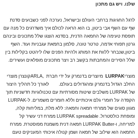
שלנו. ויש גם מתכון
לרגל החגיגות ברחבי העולם ובישראל, נערכה לפני כשבועים סדנת
שף עם השף אבי ביטון, בו הוא הראה לכולם איך משדרגים כל מנה עם
תופסת טעימה של החמאה הדנית, בסדנא הוצגו שלל מתכונים ובינהם
גרטן תפוחי אדמה, טרטר טונה, סלמון בחמאת עגבניות ועוד. השף
ביטון,שנבחר ללוות את המותג ולהיות הפנים שלו ליהטט בקלילות בין
שלל הסירים והמחבתות בקשב רב ויצר מתכונים מופלאים ועשירים.
מוצרי
LURPAK
מיוצרים בדנמרק על ידי חברת ,ARLAקונצרן מוצרי
החלב הגדול בדנמרק ומהגדולים בעולם. לאורך כל תהליך היצור
של LURPAK משלבים שיטות מסורתיות עם טכנולוגיות חדשניות תוך
הקפדה על חומרי גלם איכותיים וללא חומרים משמרים. ל-LURPAK
מגוון סוגים של ממרחי חמאה וחמאה: ללא מלח, במליחות קלה,
ומופחת כולסטרול. LURPAK spreadable ממרח דני עשיר קל
למריחה, ו-LURPAK Butter חמאה דנית משמנת מפוסטרת. ממרח
החמאה הוא שילוב של חמאה ושמן קנולה איכותי המעניקים טעם