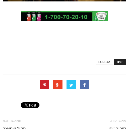
תגים
LURPAK
מאמר קודם
המאמר הבא
סיבוב שני
הקול שנשאר