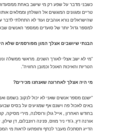
טריים ומגוונים המוגשים אל השולחן וממלאים אותו
שהישראלים נורא אוהבים ועוד לא התחלתי לדבר על
למספר גדול יותר של סועדים ממספר האנשים שבש
הבנתי שיושבים אצלך המון מפורסמים שלא היו
"מי לא ישב אצלי לאורך השנים. מראשי ממשלה ונשיא
הטריות והאיכות האוכל וכמובן החוויה".
מי היה אצלך לאחרונה שאנחנו מכירים?
"ישנם מספר אנשים שאני לא יכול לנקוב בשמם ואנ
באים לאכול פה וישנם אף שמגיעים על בסיס שבועי
בחודש האחרון , אייל גולן ורוסלנה, מירי מסיקה, קר
אורנה דץ, ג'ודי ניר מוזס, פנינה רוזנבלום, דן שי
הדייג תסתכלו מעבר לכתף ותופתעו לראות מי המפ