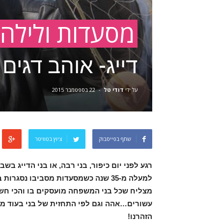
מסעדות ולילה
דייג- אוהב דגים
על ידי
דודי טל
-
22 בספטמבר 2015
שתף בפייסבוק
ציוץ בטוויטר
רגע לפני יום כיפור, בני רבה, או בני הדייג 
למעלה מ-35 שנה כשמסעדות מסביבו נ
מצליח שכל בני המשפחה מועסקים בו והכי חשו
עשורים…אהה וגם לפי התחזית של בני בעוד מס
הזהרנו!