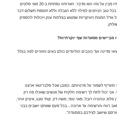
כשבני מדבר על שפע רק מי שישב באחת ממסעדותיו מבין על מה הוא מדבר. הארוחה נפתחת ב-20 סוגי סלטים
 בכל טוב הניתנים למילוי ללא הגבלה וללא תוספת תשלום דבר
 גודל המנות העיקריות שמוגש בצלחות ענק ויכולות להספיק
ולחן.
 מביישים מסעדות שף יוקרתיות?
י מדינה ועד כוכבים הוליוודים כולם באים וחוזרים לפה בגלל
י מעדיף לשמור על פרטיותם. כמובן שכל סלבריטאי ארצנו
. אני יכול לתת לך רשימה חלקית של אנשים שאכלו פה רק
ן פלס, טהוניה רובל, פאר טסי, משה דץ, קותי סבג, איציק זוהר,
לון, זאב רווח והרשימה עד ארוכה…בכל פעם שאתם יושבים בבני
ורסם שיושב לצידכם במסעדה".