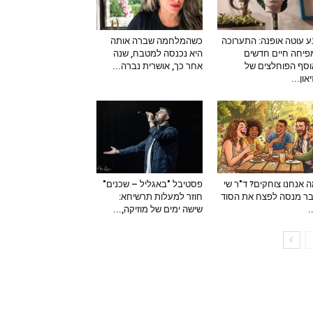
 עוטה אופנה: התערוכה
כשהמלחמה שברה אותה
יחה חיים חדשים
היא נכנסה למטבח, שנה
סף הפוחלצים של
אחר כך, אושרית נברה...
און...
 אנחנו צוחקים? ד"ר שי
פסטיבל "באגליל – שכנים"
ר מנסה לפצח את הסוד
חוזר למעלות תרשיחא:
–
שישה ימים של מוזיקה,...