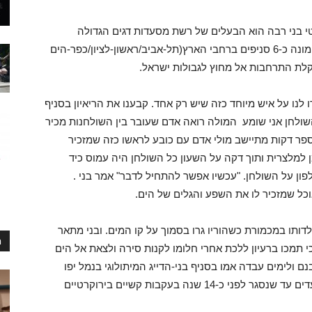
הידוע גם בשמו הפרטי בני רבה הוא הבעלים של רשת מסעדות דגים הגדולה
והמצליחה ביותר בישראל שרק הולכת ומתרחבת המונה כ-6 סניפים ברחבי הארץ(תל-אביב/ראשון-לציון/כפר-הים
קלת התרחבות אל מחוץ לגבולות ישראל.
ו לנו על איש מיוחד כזה שיש רק אחד. קבענו את הריאיון בסניף
ולחן אני שומע המולה רואה אדם שעובר בין השולחנות מכיר
פר דקות מתיישב מולי אדם עם כובע לראשו כזה שמזכיר
ן למלצרית ותוך דקה על השעון כל השולחן היה עמוס כיד
ון על השולחן. "עכשיו אפשר להתחיל לדבר" אמר בני .
ל שמזכיר לו את השפע והגלים של הים.
דותו במכמורת כשהוריו גרו בסמוך על קו המים. ובני מתאר
ח
 תמכו ברעיון ללכת אחרי חלומו לקנות סירה ולצאת אל הים
ם ולימים עבדה אמו בסניף בני-הדייג המיתולוגי בנמל יפו
ומתכונים פרי ידה הפכו במהרה ללהיט בקרב הסועדים עד שנסגר לפני כ-14 שנה בעקבות קשיים בירוקרטיים