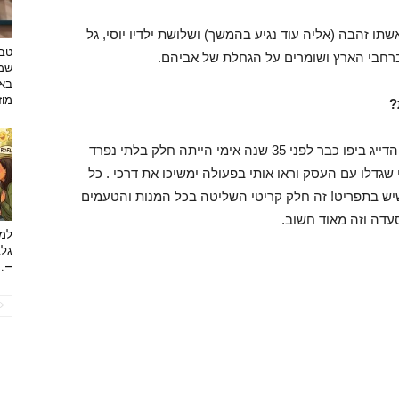
ו זהבה (אליה עוד נגיע בהמשך) ושלושת ילדיו יוסי, גל
טבע
ברחבי הארץ ושומרים על הגחלת של אביהם.
שמפ
באו
מוזי
?
"אני לא יודע משהו אחר עוד בסניף הראשון של בני הדייג ביפו כבר לפני 35 שנה אימי הייתה חלק בלתי נפרד
גדלו עם העסק וראו אותי בפעולה ימשיכו את דרכי . כל
שיש בתפריט! זה חלק קריטי השליטה בכל המנות והטעמים
דה וזה מאוד חשוב.
למה
גלב
...