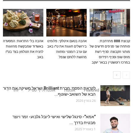
קבוצת BBB מתרחבת:
אהבה בטעם איטלקי: פלומינו
אהבה בלי התראות: המסעדה
פותחת שני סניפים חדשים של
בירושלים חוגגת את ט"ו באב
באשדוד שמבקשת מהזוגות
מותגי הקבוצה: סניף רשת
עם ערב רומנטי ומחווה
להניח את הטלפון בצד בט"ו
מוזס שופ וסניף רפידוס
מרגשת ללוחם שנפל
באב
במרכז רוטשטיין בבאר יעקב
לקראת הפסח: חברת Brilliant ישראל משיקה את הדור
All
Featured
אומנות
אופנה ולייף סטייל
יותר
הבא של השואב-שוטף...
26 במרץ 2026
"אמא"- סינגל שלישי ואישי ליובל גלבוע- זמר ויוצר
מבטיח בדרך ...
1 באפריל 2025