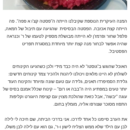
המנה העיקרית הנוספת שקיבלנו הייתה ה"פסטה קצ'ו א פפה". פה
הייתה קצת אכזבה. הפסטה הבסיסית שהגיעה עם תיבול של חמאה,
פלפל שחור ופרמז'ן לא הייתה מבושלת מספיק לטעמו של ר' וכנראה
שהיה אפשר לבחור מנה קצת יותר מיוחדת במסגרת תפריט
הפסטיבל.
האוכל שהוגש ב"גוסטו" לא היה כבד מידי ולכן כשהגיעו הקינוחים
לשולחן לא היינו מלאים ויכולנו ליהנות ולהכיר צמד קינוחים חדשים:
גלידת הסמיפרדו תאנים, גלידה עם טעם שונה ומיוחד והקינוח העוד
יותר טעים במפתיע היה ה"בבה או רום" – קינוח שכלל אמנם בסיס של
עוגה "יבשה", אבל כזאת שהולכת מצוין עם קציפת היוגורט וקליפות
התפוז מסוכר שצורפו אליה, מומלץ בחום.
את הערב סיימנו כל אחד לדרכו. אני בדרכי הביתה, שם חיכה לי לילה
לבן עם הילד שלא ממש הצליח לישון ו-ר', גם הוא עם לילה לבן משלו,