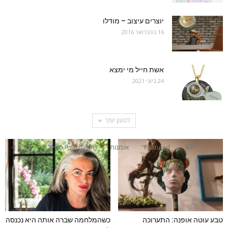
יוצרים עיצוב – מודלו
16 בפברואר 2016
אשת חייל מי ימצא
24 ביוני 2021
לטעון יותר
All
Featured
אומנות
אופנה ולייף סטייל
יותר
טבע עוטה אופנה: התערוכה
כשהמלחמה שברה אותה היא נכנסה