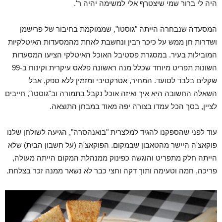
היה לי ברור שמי שיצטרף אלי למשימה יהיה ר'.
המסעדה שנבחרה הייתה "גוסטו", שממוקמת בחיבור של פרישמן
ושדרות חן ממש על כיכר רבין ונחשבת לאחת מהמסעדות האיטלקיות
המובילות בעיר. במסגרת פסטיבל האוכל האיטלקי הציעו המסעדות
השונות תפריט מיוחד שכלל מנה ראשונה פלאס עיקרית וקינוח ב-99
שקלים בלבד לסועד. המחיר, אטרקטיבי ומזמין ללא ספק, אבל
השאלה החשובה היא איך ואיזה אוכל נקבל בתמורה וב"גוסטו", חייבים
לציין, בסך הכל עמדו בצורה יפה מאוד במבחן התוצאה.
עוד לפני שהספקנו להגיד למלצרית "בואנהסרה", הגיעה לשולחן שלנו
פוקאצ'ה היישר מהטאבון שבמקום. הפוקאצ'ה (על חשבון הבית) שלא
הייתה חלק מתפריט והוגשה כפינוק ממנהלת המקום הייתה מעולה,
פריכה, חמה וטעימה ותוך דקה וחצי כבר לא נשאר ממנה זכר בצלחת.