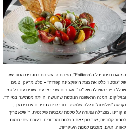
במסגרת פסטיבל ה"Eatliano", המנות הראשונות בתפריט הספיישל
של "גוסטו" כללו את מנת ה"פוקצ'ינה קפרזה" – סלט מרענן וטעים
שכלל בייבי מוצרלה של "גד", עגבניות שרי בצבעים שונים עם בלסמי
ובזיליקום. המנה הראשונה הנוספת שהוגשה והייתה מפתיעה במיוחד,
נקראה
"פולפטה" וכללה שלושה כדורי גבינה פריכים עם פרמז'ן ,
פיקורינו , מוצרלה וגאודה על סלסת עגבניות פיקנטית. ר' שלא צריך
לספור קלוריות, שוב טרף את הצלחת והכדורים ובעזרת שתי כוסות
קאווה, הגענו מוכנים למנות העיקריות.