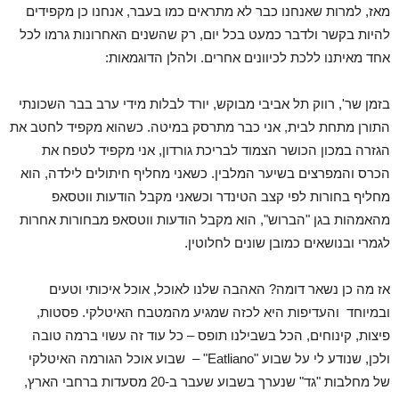
מאז, למרות שאנחנו כבר לא מתראים כמו בעבר, אנחנו כן מקפידים
להיות בקשר ולדבר כמעט בכל יום, רק שהשנים האחרונות גרמו לכל
אחד מאיתנו ללכת לכיוונים אחרים. ולהלן הדוגמאות:
בזמן שר', רווק תל אביבי מבוקש, יורד לבלות מידי ערב בבר השכונתי
התורן מתחת לבית, אני כבר מתרסק במיטה. כשהוא מקפיד לחטב את
הגזרה במכון הכושר הצמוד לבריכת גורדון, אני מקפיד לטפח את
הכרס והמפרצים בשיער המלבין. כשאני מחליף חיתולים לילדה, הוא
מחליף בחורות לפי קצב הטינדר וכשאני מקבל הודעות ווטסאפ
מהאמהות בגן "הברוש", הוא מקבל הודעות ווטסאפ מבחורות אחרות
לגמרי ובנושאים כמובן שונים לחלוטין.
אז מה כן נשאר דומה? האהבה שלנו לאוכל, אוכל איכותי וטעים
ובמיוחד והעדיפות היא לכזה שמגיע מהמטבח האיטלקי. פסטות,
פיצות, קינוחים, הכל בשבילנו תופס – כל עוד זה עשוי ברמה טובה
ולכן, שנודע לי על שבוע "Eatliano" – שבוע אוכל הגורמה האיטלקי
של מחלבות "גד" שנערך בשבוע שעבר ב-20 מסעדות ברחבי הארץ,