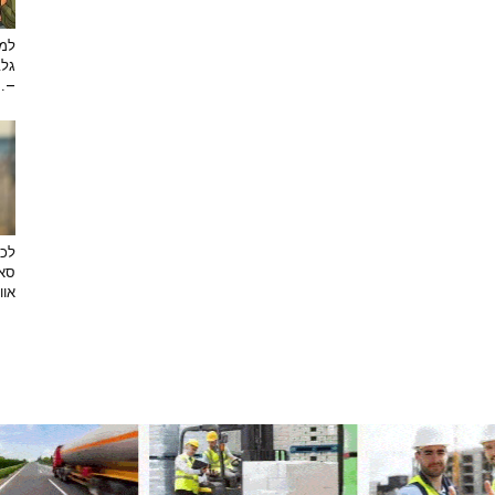
למה
גלב
...
לכב
סאן
אוו