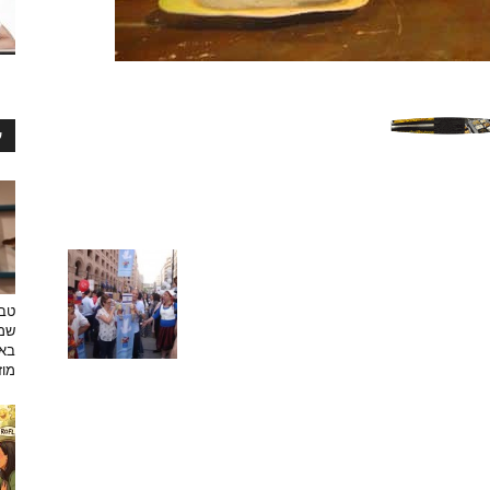
ע
טבע
שמפ
באו
מוזי