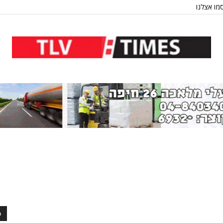
מו אצלנו
כ