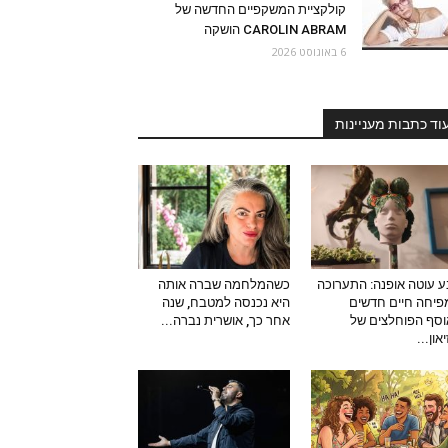
קולקציית המשקפיים החדשה של
CAROLIN ABRAM הושקה
6 באוגוסט 2026
וד כתבות מעניינות
 עוטה אופנה: התערוכה
כשהמלחמה שברה אותה
יחה חיים חדשים
היא נכנסה למטבח, שנה
סף הפוחלצים של
אחר כך, אושרית נברה...
און...