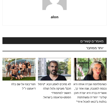
alon
מאמרים קשורים
יותר ממחבר
כשהמלחמה שברה אותה היא
לא מחכים לאסון הבא: "טיפול
הטריבונה על שם בלה
נכנסה למטבח, שנה אחר כך,
חכם" מעניקה גלגל הצלה
דיאמנט ז״ל
אושרית נברה היא יוצרת תוכן
ראשוני למתמודדי
קולינרי ייחודית ומשתתפת
הפוסט-טראומה בישראל:
בולטת ב"בואו לאכול איתי"