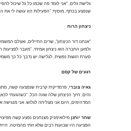
גלישת גלים. "אני לומד פה שכמו כל גל שיכול להפי
שנפצע בכתף, מוסיף: "הפעילות הזו עושה לי את הי
ניצחון הרוח
"אנחנו דור הניצחון", שרים החיילים, ואצלם המשמ
ולמען החברה הוא ניצחון אמיתי. "מעבר לפציעות הפ
סערת רגשות נפשית. לגלישה יש נדבך כל כך משמעותי
רגעים של קסם
גאיה צוברי
, פרמדיקית קרבית שנפצעה קשה, מתרו
והים. חיוך הניצחון שלה שווה הכל. "כשהגעתי לכאן
המדהימים, היום אני מצליחה לגלוש. אני מנגישה את
שחר יוחנן
מילואימניק מצנחנים נפצע קשה מפיצוץ 
הפציעה היו שבועות רבים שלא זזתי מהמיטה. הייתי