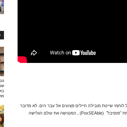
ע
טבע
שמפ
באו
מוזי
לוחמי שייטת מובילה חיילים פצועים אל עבר הים. לא מדובר
במבצע צבאי חשאי, אלא בפעילות מרגשת של עמותת "פוסיבל" (PosSEAble) , המנגישה את עולם הגלישה