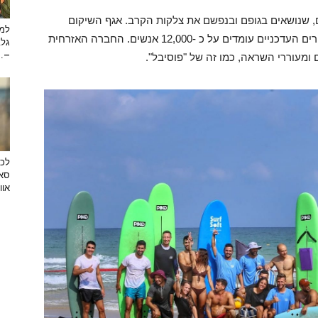
, שנושאים בגופם ובנפשם את צלקות הקרב. אגף השיקום
למה
מדווח על עלייה חדה במספר הפונים לסיוע והמספרים העדכניים עומדים על כ -12,000 אנשים. החברה האזרחית
גלב
...
 ומעוררי השראה, כמו זה של "פוסיבל".
לכב
סאן
אוו