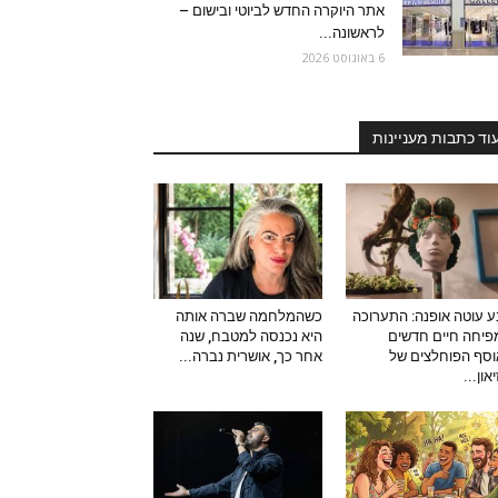
אתר היוקרה החדש לביוטי ובישום –
לראשונה...
6 באוגוסט 2026
וד כתבות מעניינות
 עוטה אופנה: התערוכה
כשהמלחמה שברה אותה
יחה חיים חדשים
היא נכנסה למטבח, שנה
סף הפוחלצים של
אחר כך, אושרית נברה...
און...