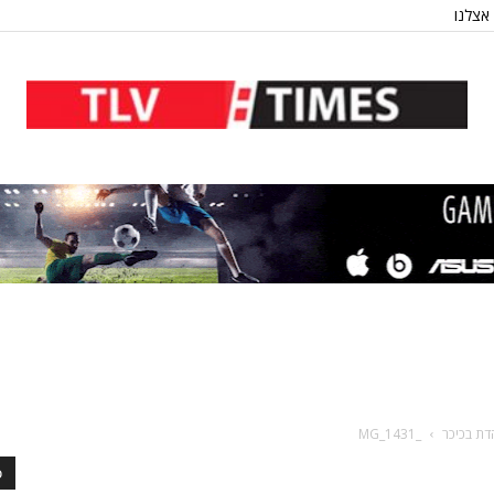
אצלנו
דת בכיכר
_MG_1431
כ