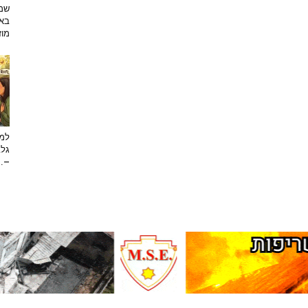
שמפ
באו
מוזי
למה
גלב
...