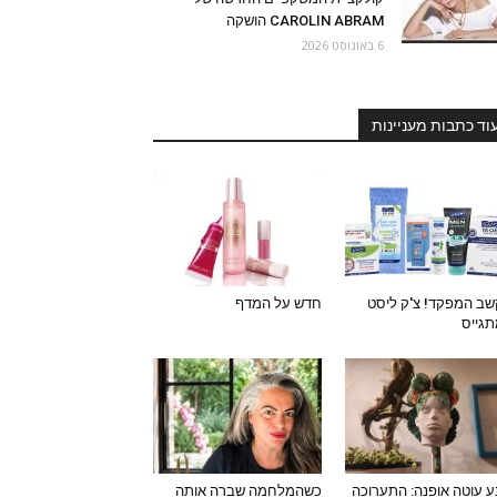
CAROLIN ABRAM הושקה
6 באוגוסט 2026
וד כתבות מעניינות
ב המפקד! צ'ק ליסט
חדש על המדף
גייס
 עוטה אופנה: התערוכה
כשהמלחמה שברה אותה