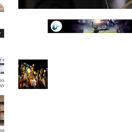
ע
הקש
למת
טבע