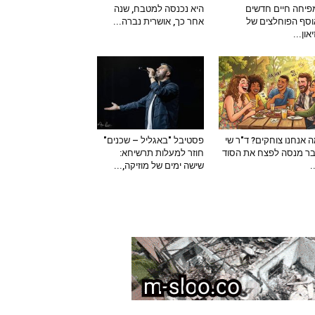
יחה חיים חדשים
היא נכנסה למטבח, שנה
סף הפוחלצים של
אחר כך, אושרית נברה...
און...
 אנחנו צוחקים? ד"ר שי
פסטיבל "באגליל – שכנים"
ר מנסה לפצח את הסוד
חוזר למעלות תרשיחא:
–
שישה ימים של מוזיקה,...