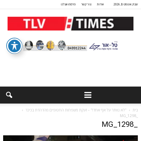
שבת, אוגוסט 8, 2026
אודות
צור קשר
פרסמו אצלנו
בית
"לא נוותר על אף אחד!" – זעקת משפחות החטופים מהדהדת בכיכר
_MG_1298
_MG_1298