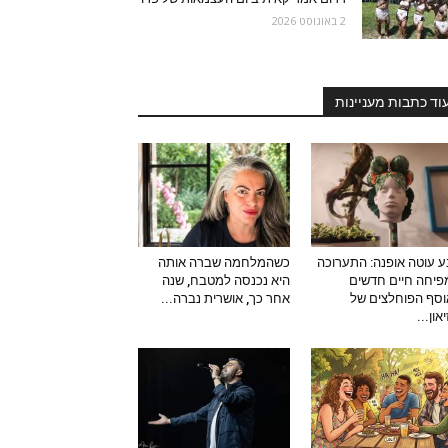
2 באוגוסט 2026
וד כתבות מעניינות
 עוטה אופנה: התערוכה
כשהמלחמה שברה אותה
יחה חיים חדשים
היא נכנסה למטבח, שנה
סף הפוחלצים של
אחר כך, אושרית נברה...
און...