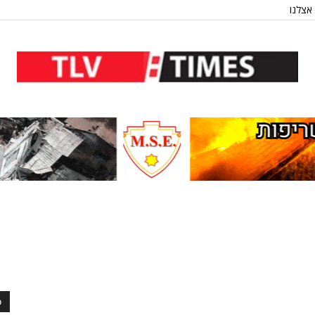
אצלנו
כ