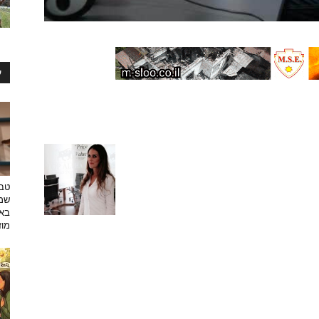
ע
טבע
שמפ
באו
מוזי