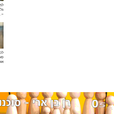
למה
גלב
...
לכב
סאן
אוו