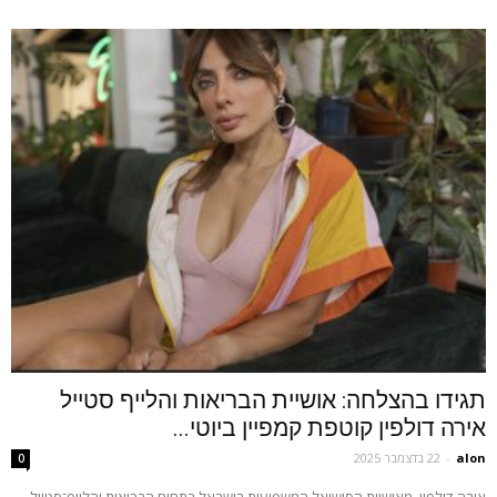
תגידו בהצלחה: אושיית הבריאות והלייף סטייל
אירה דולפין קוטפת קמפיין ביוטי...
alon
-
22 בדצמבר 2025
0
אירה דולפין, מאושיות הסושיאל המשפיעות בישראל בתחום הבריאות והלייף־סטייל,