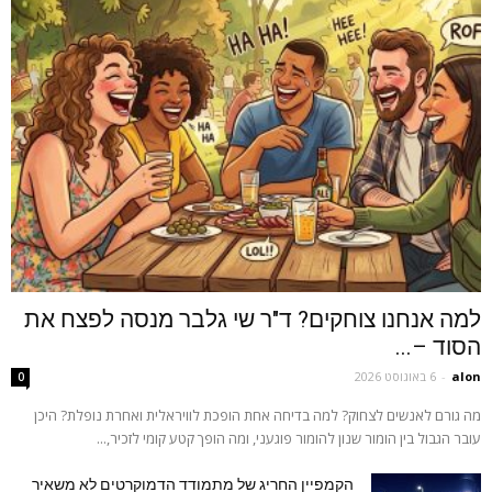
למה אנחנו צוחקים? ד"ר שי גלבר מנסה לפצח את
הסוד –...
alon
-
6 באוגוסט 2026
0
מה גורם לאנשים לצחוק? למה בדיחה אחת הופכת לוויראלית ואחרת נופלת? היכן
עובר הגבול בין הומור שנון להומור פוגעני, ומה הופך קטע קומי לזכיר,...
הקמפיין החריג של מתמודד הדמוקרטים לא משאיר