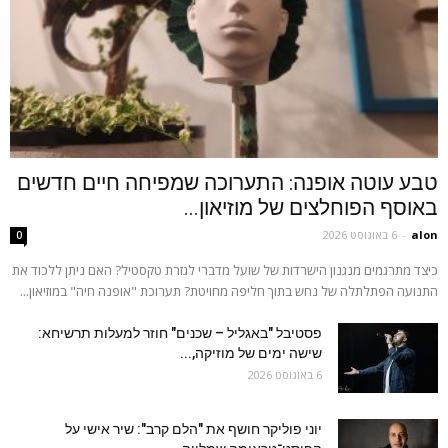
טבע עוטה אופנה: התערוכה שמפיחה חיים חדשים
באוסף הפוחלצים של מוזיאון...
alon
-
6 באוגוסט 2026
0
כיצד מתרגמים מנגנון הישרדות של שועל מדברי לגזרת טקסטיל? האם ניתן ללכוד את
התנועה הפתלתלה של נחש בתוך חליפה מחויטת? תערוכת "אופנה חיה" במוזיאון...
פסטיבל "באגליל – שכנים" חוזר למעלות תרשיחא:
שישה ימים של מוזיקה,...
6 באוגוסט 2026
יוני פוליקר חושף את "הלם קרב": שיר אישי על