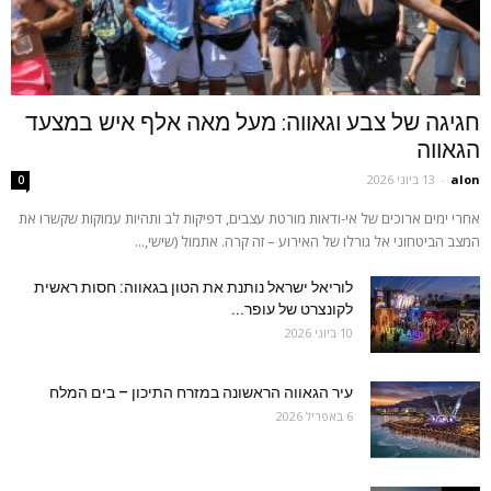
חגיגה של צבע וגאווה: מעל מאה אלף איש במצעד
הגאווה
alon
-
13 ביוני 2026
0
אחרי ימים ארוכים של אי-ודאות מורטת עצבים, דפיקות לב ותהיות עמוקות שקשרו את
המצב הביטחוני אל גורלו של האירוע – זה קרה. אתמול (שישי,...
לוריאל ישראל נותנת את הטון בגאווה: חסות ראשית
לקונצרט של עופר...
10 ביוני 2026
עיר הגאווה הראשונה במזרח התיכון – בים המלח
6 באפריל 2026