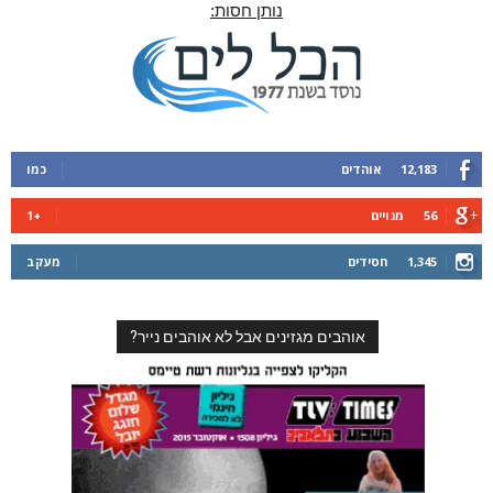
נותן חסות:
12,183
אוהדים
כמו
56
מנויים
+1
1,345
חסידים
מעקב
אוהבים מגזינים אבל לא אוהבים נייר?