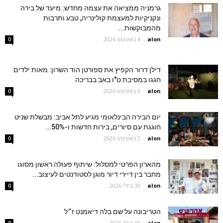
גרמניה ממציאה את עצמה מחדש: מיעד של בירה
ונקניקיות למעצמת קולינריה, טבע ותרבות
מהמבוקשות...
alon
-
4 באוגוסט 2026
0
דילן דרור הקפיץ את ספורטן הוד השרון: מאות ילדים
חגגו במסיבת ט"ו באב בבריכה
alon
-
3 באוגוסט 2026
0
יום הבירה הבינלאומי מגיע לתל אביב: מבשלת שניט
חוגגת עם סיורים, בירות חדשות ו-50%...
alon
-
2 באוגוסט 2026
0
מהארון הפרטי למסלול: שיתוף פעולה ראשון מסוגו
מחבר בין דיירי דיור מוגן לסטודנטים לעיצוב...
alon
-
30 ביולי 2026
0
הטריבונה על שם בלה דיאמנט ז״ל
alon
-
30 ביולי 2026
0