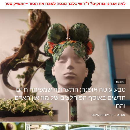
למה אנחנו צוחקים? ד"ר שי גלבר מנסה לפצח את הסוד – ומשיק ספר
חדש
אומנות
טבע עוטה אופנה: התערוכה שמפיחה חיים
חדשים באוסף הפוחלצים של מוזיאון האדם
והחי
alon
-
6 באוגוסט 2026