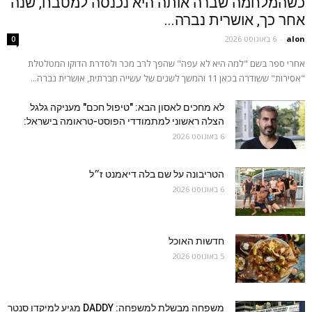
כשהמלחמה שברה אותה היא נכנסה למטבח, שנה
אחר כך, אושרית נברה...
alon
-
6 באוגוסט 2026
0
אחרי ספר בשם "למה היא לא עפה" שהפך לרב מכר ולסדרת הדוקו המטלטלת
"אסירות" ששודרה בכאן 11 והמשך לשנים של עשייה חברתית, אושרית נברה...
לא מחכים לאסון הבא: "טיפול חכם" מעניקה גלגל
הצלה ראשוני למתמודדי הפוסט-טראומה בישראל:
6 באוגוסט 2026
הטריבונה על שם בלה דיאמנט ז״ל
6 באוגוסט 2026
חדשות האוכל
5 באוגוסט 2026
משפחה מבשלת למשפחה: DADDY מגיע למיקדו סנטר