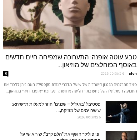
טבע עוטה אופנה: התערוכה שמפיחה חיים חדשים
באוסף הפוחלצים של מוזיאון...
alon
-
6 באוגוסט 2026
0
כיצד מתרגמים מנגנון הישרדות של שועל מדברי לגזרת טקסטיל? האם ניתן ללכוד את
התנועה הפתלתלה של נחש בתוך חליפה מחויטת? תערוכת "אופנה חיה" במוזיאון...
פסטיבל "באגליל – שכנים" חוזר למעלות תרשיחא:
שישה ימים של מוזיקה,...
6 באוגוסט 2026
יוני פוליקר חושף את "הלם קרב": שיר אישי על