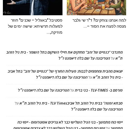
למה אנחנו צוחקים? ד"ר שי גלבר
פסטיבל "באגליל – שכנים" חוזר
מנסה לפצח את הסוד –...
למעלות תרשיחא: שישה ימים של
מוזיקה,...
מתנדבי "כנפיים של זהב" מחזקים את חיילי השיקום בתל השומר - בית גיל הזהב
ת״א
הטריבונה על שם בלה דיאמנט ז״ל
על
יוצאים מהבית ומחממים לבבות: פעילות החורף של "כנפיים של זהב" בתל אביב
- בית גיל הזהב ת״א
הטריבונה על שם בלה דיאמנט ז״ל
על
פורסם ב- TLV-TIMES - בני ברית
הטריבונה על שם בלה דיאמנט ז״ל
על
סבתא זפטה" בבית גיל הזהב תל אביבTLV Times - בית גיל הזהב ת״א
על
הטריבונה על שם בלה דיאמנט ז״ל
ייפוי כוח מתמשך– בני הגיל השלישי כבר לא צריכים אפוטרופוס - ייפוי כח
מתמשך
ייפוי כוח מתמשך– בני הגיל השלישי כבר לא צריכים אפוטרופוס
על