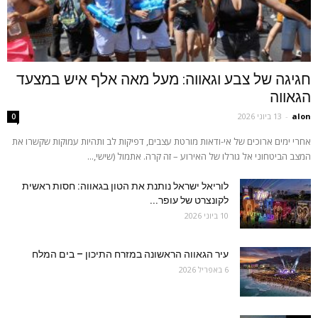
חגיגה של צבע וגאווה: מעל מאה אלף איש במצעד
הגאווה
alon
-
13 ביוני 2026
0
אחרי ימים ארוכים של אי-ודאות מורטת עצבים, דפיקות לב ותהיות עמוקות שקשרו את
המצב הביטחוני אל גורלו של האירוע – זה קרה. אתמול (שישי,...
לוריאל ישראל נותנת את הטון בגאווה: חסות ראשית
לקונצרט של עופר...
10 ביוני 2026
עיר הגאווה הראשונה במזרח התיכון – בים המלח
6 באפריל 2026