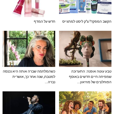
הקשב המפקד! צ'ק ליסט למתגייס
חדש על המדף
טבע עוטה אופנה: התערוכה
כשהמלחמה שברה אותה היא נכנסה
שמפיחה חיים חדשים באוסף
למטבח, שנה אחר כך, אושרית
הפוחלצים של מוזיאון...
נברה...