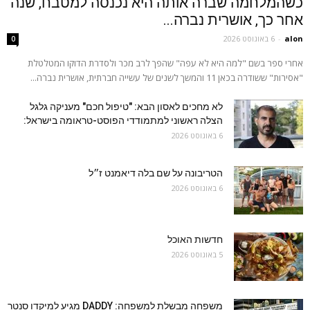
כשהמלחמה שברה אותה היא נכנסה למטבח, שנה
אחר כך, אושרית נברה...
alon
-
6 באוגוסט 2026
0
אחרי ספר בשם "למה היא לא עפה" שהפך לרב מכר ולסדרת הדוקו המטלטלת
"אסירות" ששודרה בכאן 11 והמשך לשנים של עשייה חברתית, אושרית נברה...
לא מחכים לאסון הבא: "טיפול חכם" מעניקה גלגל
הצלה ראשוני למתמודדי הפוסט-טראומה בישראל:
6 באוגוסט 2026
הטריבונה על שם בלה דיאמנט ז״ל
6 באוגוסט 2026
חדשות האוכל
5 באוגוסט 2026
משפחה מבשלת למשפחה: DADDY מגיע למיקדו סנטר