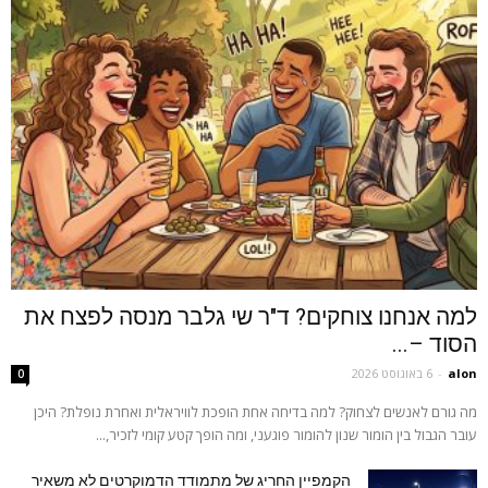
למה אנחנו צוחקים? ד"ר שי גלבר מנסה לפצח את
הסוד –...
alon
-
6 באוגוסט 2026
0
מה גורם לאנשים לצחוק? למה בדיחה אחת הופכת לוויראלית ואחרת נופלת? היכן
עובר הגבול בין הומור שנון להומור פוגעני, ומה הופך קטע קומי לזכיר,...
הקמפיין החריג של מתמודד הדמוקרטים לא משאיר