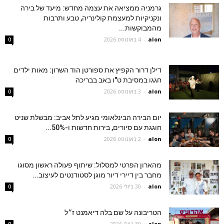
גרמניה ממציאה את עצמה מחדש: מיעד של בירה
ונקניקיות למעצמת קולינריה, טבע ותרבות
מהמבוקשות...
alon
-
4 באוגוסט 2026
0
דילן דרור הקפיץ את ספורטן הוד השרון: מאות ילדים
חגגו במסיבת ט"ו באב בבריכה
alon
-
3 באוגוסט 2026
0
יום הבירה הבינלאומי מגיע לתל אביב: מבשלת שניט
חוגגת עם סיורים, בירות חדשות ו-50%...
alon
-
2 באוגוסט 2026
0
מהארון הפרטי למסלול: שיתוף פעולה ראשון מסוגו
מחבר בין דיירי דיור מוגן לסטודנטים לעיצוב...
alon
-
30 ביולי 2026
0
הטריבונה על שם בלה דיאמנט ז״ל
alon
-
30 ביולי 2026
0