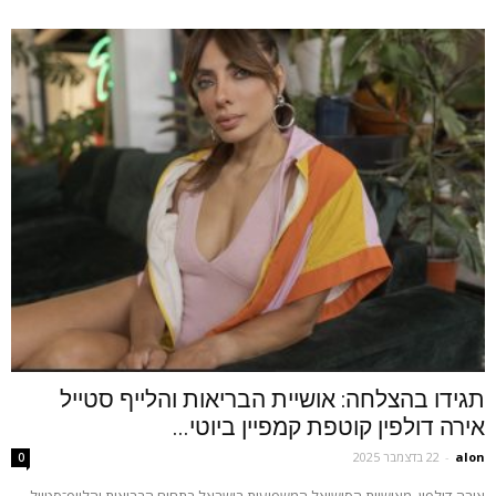
תגידו בהצלחה: אושיית הבריאות והלייף סטייל
אירה דולפין קוטפת קמפיין ביוטי...
alon
-
22 בדצמבר 2025
0
אירה דולפין, מאושיות הסושיאל המשפיעות בישראל בתחום הבריאות והלייף־סטייל,