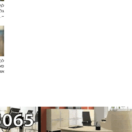
למה
גלב
...
לכב
סאן
אוו