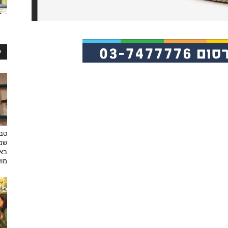
ע
טבע
שמפ
באו
מוזי