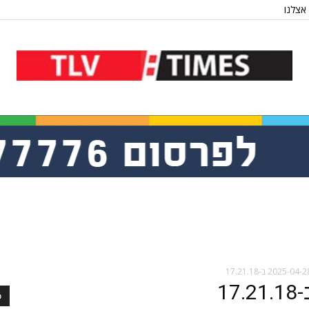
אצלנו
כ