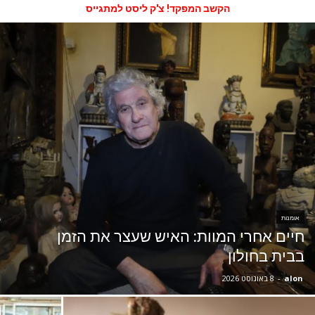
הקשב המפקד! צ'ק ליסט למתגייס
אומנות
חיים אחרי המוות: האיש שעצר את הזמן
בבית בחולון
alon
-
8 באוגוסט 2026