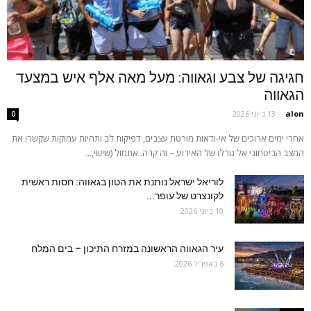
חגיגה של צבע וגאווה: מעל מאה אלף איש במצעד
הגאווה
alon
-
13 ביוני 2026
0
אחרי ימים ארוכים של אי-ודאות מורטת עצבים, דפיקות לב ותהיות עמוקות שקשרו את
המצב הביטחוני אל גורלו של האירוע – זה קרה. אתמול (שישי,...
לוריאל ישראל נותנת את הטון בגאווה: חסות ראשית
לקונצרט של עופר...
10 ביוני 2026
עיר הגאווה הראשונה במזרח התיכון – בים המלח
6 באפריל 2026