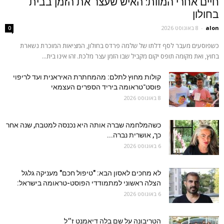
חיים אחרי המוות: האיש שעצר את הזמן בבית
בחולון
alon
-
8 באוגוסט 2026
0
כשפוסעים מעבר לסף דלתו של שלמה פרדס בחולון, המציאות המוכרת נשארת
בחוץ, ואת מקומה תופס יקום מקביל שבו הזמן עצר מלכת. זהו אינו בית...
קולות מחוץ לתלם: מהמחתרת האיראנית ועד לריפוי
פוסט־טראומה ביריד הספרים העצמאי
8 באוגוסט 2026
כשהמלחמה שברה אותה היא נכנסה למטבח, שנה אחר
כך, אושרית נברה...
6 באוגוסט 2026
לא מחכים לאסון הבא: "טיפול חכם" מעניקה גלגל
הצלה ראשוני למתמודדי הפוסט-טראומה בישראל:
6 באוגוסט 2026
הטריבונה על שם בלה דיאמנט ז״ל