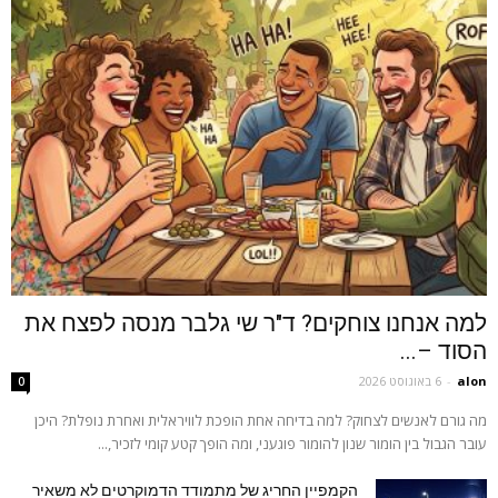
למה אנחנו צוחקים? ד"ר שי גלבר מנסה לפצח את
הסוד –...
alon
-
6 באוגוסט 2026
0
מה גורם לאנשים לצחוק? למה בדיחה אחת הופכת לוויראלית ואחרת נופלת? היכן
עובר הגבול בין הומור שנון להומור פוגעני, ומה הופך קטע קומי לזכיר,...
הקמפיין החריג של מתמודד הדמוקרטים לא משאיר