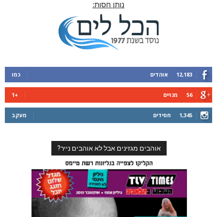
נותן חסות:
12,183
אוהדים
כמו
56
מנויים
+1
1,345
חסידים
מעקב
אוהבים מגזינים אבל לא אוהבים נייר?