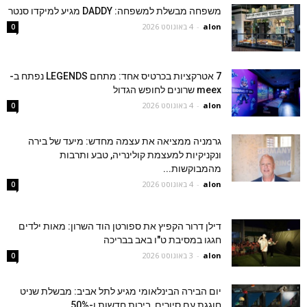
משפחה מבשלת למשפחה: DADDY מגיע למיקדו סנטר
alon
-
4 באוגוסט 2026
0
7 אטרקציות בכרטיס אחד: מתחם LEGENDS נפתח ב-
meex שרונים לחופש הגדול
alon
-
4 באוגוסט 2026
0
גרמניה ממציאה את עצמה מחדש: מיעד של בירה
ונקניקיות למעצמת קולינריה, טבע ותרבות
מהמבוקשות...
alon
-
4 באוגוסט 2026
0
דילן דרור הקפיץ את ספורטן הוד השרון: מאות ילדים
חגגו במסיבת ט"ו באב בבריכה
alon
-
3 באוגוסט 2026
0
יום הבירה הבינלאומי מגיע לתל אביב: מבשלת שניט
חוגגת עם סיורים, בירות חדשות ו-50%...