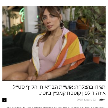
תגידו בהצלחה: אושיית הבריאות והלייף סטייל
אירה דולפין קוטפת קמפיין ביוטי...
alon
-
22 בדצמבר 2025
0
אירה דולפין, מאושיות הסושיאל המשפיעות בישראל בתחום הבריאות והלייף־סטייל,