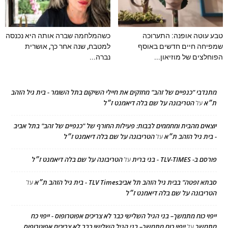
טבע עוטה אופנה: התערוכה
כשהמלחמה שברה אותה היא נכנסה
שמפיחה חיים חדשים באוסף
למטבח, שנה אחר כך, אושרית
הפוחלצים של מוזיאון...
נברה...
מתנדבי "כנפיים של זהב" מחזקים את חיילי השיקום בתל השומר - בית גיל הזהב
ת״א
הטריבונה על שם בלה דיאמנט ז״ל
על
יוצאים מהבית ומחממים לבבות: פעילות החורף של "כנפיים של זהב" בתל אביב
- בית גיל הזהב ת״א
הטריבונה על שם בלה דיאמנט ז״ל
על
פורסם ב- TLV-TIMES - בני ברית
הטריבונה על שם בלה דיאמנט ז״ל
על
סבתא זפטה" בבית גיל הזהב תל אביבTLV Times - בית גיל הזהב ת״א
על
הטריבונה על שם בלה דיאמנט ז״ל
ייפוי כוח מתמשך– בני הגיל השלישי כבר לא צריכים אפוטרופוס - ייפוי כח
מתמשך
ייפוי כוח מתמשך– בני הגיל השלישי כבר לא צריכים אפוטרופוס
על