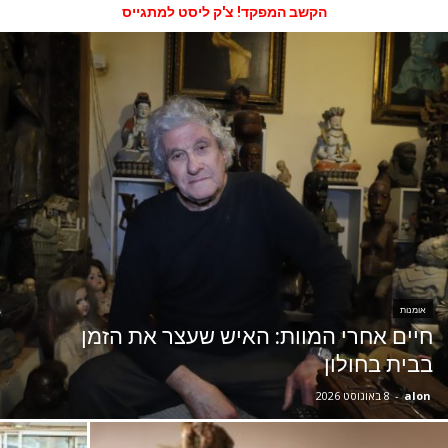
הקשב המפקד! צ'ק ליסט למתגייס
אומנות
חיים אחרי המוות: האיש שעצר את הזמן
בבית בחולון
alon
-
8 באוגוסט 2026