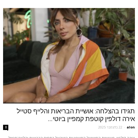
תגידו בהצלחה: אושיית הבריאות והלייף סטייל
אירה דולפין קוטפת קמפיין ביוטי...
alon
-
22 בדצמבר 2025
0
אירה דולפין, מאושיות הסושיאל המשפיעות בישראל בתחום הבריאות והלייף־סטייל,