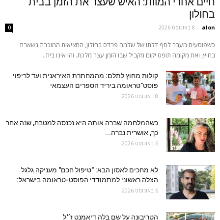
חיים אחרי המוות: האיש שעצר את הזמן בבית
בחולון
alon
-
8 באוגוסט 2026
0
כשפוסעים מעבר לסף דלתו של שלמה פרדס בחולון, המציאות המוכרת נשארת
בחוץ, ואת מקומה תופס יקום מקביל שבו הזמן עצר מלכת. זהו אינו בית...
קולות מחוץ לתלם: מהמחתרת האיראנית ועד לריפוי
פוסט־טראומה ביריד הספרים העצמאי
8 באוגוסט 2026
כשהמלחמה שברה אותה היא נכנסה למטבח, שנה אחר
כך, אושרית נברה...
6 באוגוסט 2026
לא מחכים לאסון הבא: "טיפול חכם" מעניקה גלגל
הצלה ראשוני למתמודדי הפוסט-טראומה בישראל:
6 באוגוסט 2026
הטריבונה על שם בלה דיאמנט ז״ל