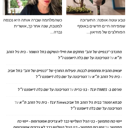
טבע עוטה אופנה: התערוכה
כשהמלחמה שברה אותה היא נכנסה
שמפיחה חיים חדשים באוסף
למטבח, שנה אחר כך, אושרית
הפוחלצים של מוזיאון...
נברה...
מתנדבי "כנפיים של זהב" מחזקים את חיילי השיקום בתל השומר - בית גיל הזהב
ת״א
הטריבונה על שם בלה דיאמנט ז״ל
על
יוצאים מהבית ומחממים לבבות: פעילות החורף של "כנפיים של זהב" בתל אביב
- בית גיל הזהב ת״א
הטריבונה על שם בלה דיאמנט ז״ל
על
פורסם ב- TLV-TIMES - בני ברית
הטריבונה על שם בלה דיאמנט ז״ל
על
סבתא זפטה" בבית גיל הזהב תל אביבTLV Times - בית גיל הזהב ת״א
על
הטריבונה על שם בלה דיאמנט ז״ל
ייפוי כוח מתמשך– בני הגיל השלישי כבר לא צריכים אפוטרופוס - ייפוי כח
מתמשך
ייפוי כוח מתמשך– בני הגיל השלישי כבר לא צריכים אפוטרופוס
על