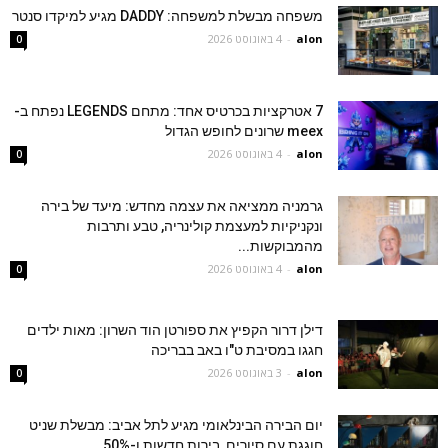
משפחה מבשלת למשפחה: DADDY מגיע למיקדו סנטר
alon
-
4 באוגוסט 2026
0
7 אטרקציות בכרטיס אחד: מתחם LEGENDS נפתח ב-
meex שרונים לחופש הגדול
alon
-
4 באוגוסט 2026
0
גרמניה ממציאה את עצמה מחדש: מיעד של בירה
ונקניקיות למעצמת קולינריה, טבע ותרבות
מהמבוקשות...
alon
-
4 באוגוסט 2026
0
דילן דרור הקפיץ את ספורטן הוד השרון: מאות ילדים
חגגו במסיבת ט"ו באב בבריכה
alon
-
3 באוגוסט 2026
0
יום הבירה הבינלאומי מגיע לתל אביב: מבשלת שניט
חוגגת עם סיורים, בירות חדשות ו-50%...