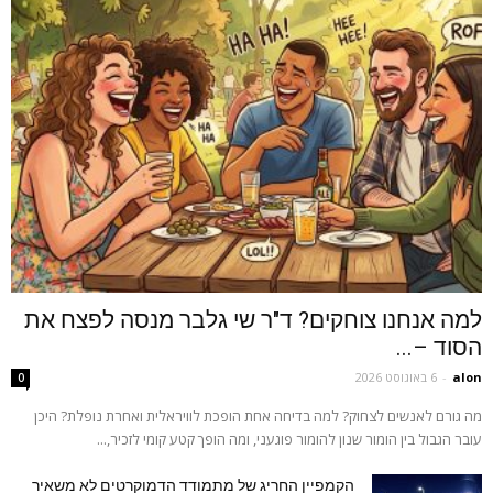
למה אנחנו צוחקים? ד"ר שי גלבר מנסה לפצח את
הסוד –...
alon
-
6 באוגוסט 2026
0
מה גורם לאנשים לצחוק? למה בדיחה אחת הופכת לוויראלית ואחרת נופלת? היכן
עובר הגבול בין הומור שנון להומור פוגעני, ומה הופך קטע קומי לזכיר,...
הקמפיין החריג של מתמודד הדמוקרטים לא משאיר