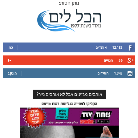
נותן חסות:
12,183
אוהדים
כמו
56
מנויים
+1
1,345
חסידים
מעקב
אוהבים מגזינים אבל לא אוהבים נייר?