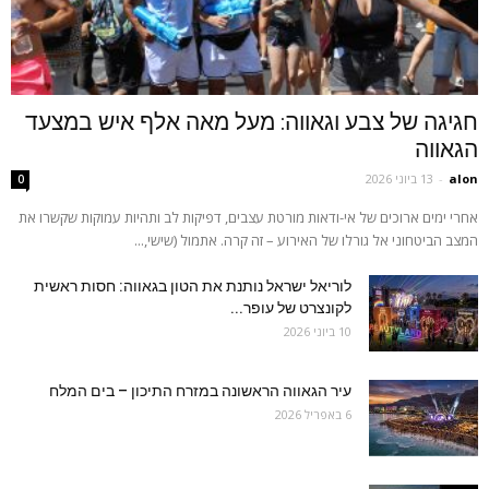
חגיגה של צבע וגאווה: מעל מאה אלף איש במצעד
הגאווה
alon
-
13 ביוני 2026
0
אחרי ימים ארוכים של אי-ודאות מורטת עצבים, דפיקות לב ותהיות עמוקות שקשרו את
המצב הביטחוני אל גורלו של האירוע – זה קרה. אתמול (שישי,...
לוריאל ישראל נותנת את הטון בגאווה: חסות ראשית
לקונצרט של עופר...
10 ביוני 2026
עיר הגאווה הראשונה במזרח התיכון – בים המלח
6 באפריל 2026