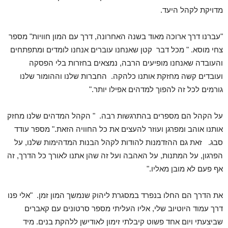
מדויקת לקהל היעד.
"עברנו דרך ארוכה מאוד בשנה האחרונה, דרך עם המון חוויות" מספר
צחי מוסא. " מכל דבר קטן שאנחנו עוברים אנחנו לומדים ומתפתחים
והעובדה שאנחנו מופיעים הרבה, נמצאים בחזרות בלי הפסקה
ועובדים קשה מחזקת אותנו כלהקה. החברות שלנו וההומור שלנו
גורמים לכל זה להפוך למדהים אפילו יותר."
על הקהל הם מספרים בהתרגשות רבה. " הקהל המדהים שלנו מחזק
אותנו אוהב ומפרגן ועוזר להעצים את כל החוויה הזאת." מספר עודד
סבג. זאת גם ההזדמנות להודות לקהל הבנות המדהימות שלנו, על
הפרגון, על המתנות, על האהבה ועל זה שהן אתנו לאורך כל הדרך, זה
אף פעם לא מובן מאליו."
את הדרך הם החלו בנפרד במסגרת ליהוק שנמשך המון זמן. "אלי פנו
דרך עמוד היוטיוב שלי, אליו העליתי מספר סרטונים עם קאברים
שביצעתי ויום אחד פשוט קיבלתי זימון לאודישן ללהקת בנים. מיד