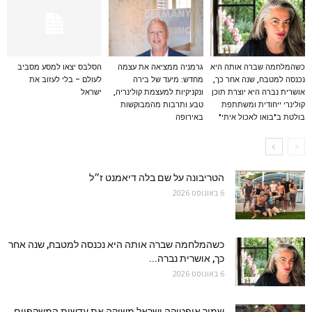
כשהמלחמה שברה אותה היא
גרמניה ממציאה את עצמה
הסלבס יצאו למסע מסביב
נכנסה למטבח, שנה אחר כך,
מחדש: מיעד של בירה
לעולם – בלי לעזוב את
אושרית נברה היא יוצרת תוכן
ונקניקיות למעצמת קולינריה,
ישראל
קולינרי ייחודית ומשתתפת
טבע ותרבות מהמבוקשות
בולטת ב"בואו לאכול איתי"
באירופה
הטריבונה על שם בלה דיאמנט ז״ל
6 באוגוסט 2026
כשהמלחמה שברה אותה היא נכנסה למטבח, שנה אחר
כך, אושרית נברה...
6 באוגוסט 2026
שמיר אופטיקה ישראל משיקה את עדשות המשקפיים