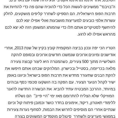
ה"בויבנד" ממשיכים לעשות הכל כדי להוכיח שהם פה כדי להחיות את
תרבות הפופ הישראלית. הם הספיקו לשחרר קליפים מושקעים, לחלק
עשרות אלפי כובעים למעריצות מושבעות ואולי אפילו יצא לכם
להיחשף לסטיקרים אותם תלו כדי שהמותג המשומן הזה לא יצא לכם
מהראש אפילו לא לרגע.
הטריו הכי יפה ונכון בביצה המקומית קובץ בקיץ של שנת 2013, אחרי
אודישנים ומיונים ארוכים שנמשכו חודשים ארוכים ובסופם לוהקה
השלישייה מתוך 500 צעירים, כשהמטרה היא ליצור קבוצה צעירה
מלאה בכריזמה, בסטייל ובכישרון. המלהקים שבחנו אותם חיפשו את
להקת הבנים שתעורר מחדש את תרבות הפופ בישראל וכיוונו באופן
ישיר לקהל הנוער הצעיר. עם הפקה בה הושקעו סכומי כסף גבוהים
במיוחד, ההרכב המבטיח עתיד להביא את הבשורה החדשה לז'אנר
המוזיקלי שלא הצליח להתרומם מאז ימי "היי פייב" הם נשלחו
ללימודי תאטרון, ריקוד, אימונים בחדר כושר וכמובן פיתוח קול וכיום
שנתיים אחרי הם מוסיפים לחרוש את הבמות, לסחוף נערות צעירות
במפגשי מעריצים ולשחרר סינגלים מוקפדים המשווקים בצורה