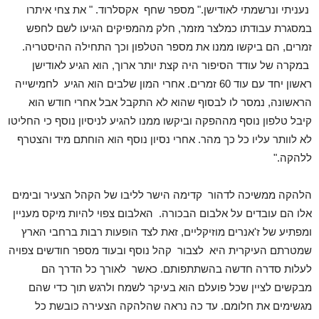
נעניתי ונרשמתי לאודישן." מספר שחף אקסלרוד. " את צחי איתרו
במסגרת עבודתו כמלצר מזמר, חלק מהמפיקים הגיעו לשם לחפש
זמרים, הם ביקשו ממנו את מספר הטלפון וכך התחילה ההיסטריה.
במקרה של עודד הסיפור היה קצת יותר ארוך, הוא הגיע לאודישן
ראשון יחד עם עוד 60 זמרים. אחרי המון שלבים הוא הגיע לחמישייה
הראשונה, נמסר לו לבסוף שהוא לא התקבל אבל אחרי חודש הוא
קיבל טלפון נוסף מההפקה וביקשו ממנו להגיע לניסיון נוסף כי החליטו
לא לוותר עליו כל כך מהר. אחרי נסיון נוסף הוא הוחתם מיד והצטרף
ללהקה."
הלהקה ממשיכה לדהור קדימה הישר לליבו של הקהל הצעיר ובימים
אלו הם עובדים על אלבום הבכורה. האלבום צפוי להיות מיקס מעניין
ומפתיע של ז'אנרים מוזיקליים, זאת לצד הופעות רבות ברחבי הארץ
שמטרתם העיקרית היא לצבור קהל נוסף ובעוד מספר חודשים צפויה
לעלות סדרה חדשה בהשתתפותם. כאשר לאורך כל הדרך הם
מבקשים לציין שכל פועלם הוא בעיקר לשמח ולרגש תוך כדי שהם
מגשימים את חלומם. עד כה נראה שהלהקה הצעירה כובשת כל