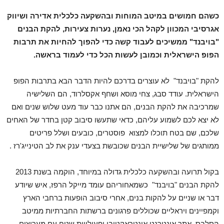
כשהם חמושים במיטב המוחות ובהשקעה כלכלית אדירה ושיווק
אגרסיבי המכוון לקהל הכי נאמן, נערות צעירות, להקת הבנים
"בויבנד" ממשיכים לעבוד קשה כדי להפוך להחיות את תרבות
הפופ הישראלית וכמובן לעשות הכל כדי לעמוד בראשה.
להקת "בויבנד" לא עוצרים בדרכם להיות הדבר הבא בתרבות הפופ
הישראלית.
עודד סבג, צחי מוסא ושחף אקסלרוד, הם השלישיה
שמרכיבה את להקת הבנים, הם אתנו כבר עוד מעט שלוש שנים ואם
לא יצא לכם לשמוע עליהם, כדאי שתעשו סיבוב קטן בחדר של האחים
שלכם, שם בטח תוכלו למצוא פוסטרים, כובעים ושלל פריטים
ממותגים של שלישיית הבנים שכובשת בצעדי ענק את לב הטינייג'רז .
בקול תרועה ובהשקעה כלכלית גדולה במיוחד, הוקמה בשנת 2013
להקת הבנים "בויבנד" כשמאחוריהם עומד מייקל הרפז, איש שיודע
דבר או שניים על להקות בנים, אחרי סיבוב הופעות ברחבי הארץ
וקמפיינים ויראליים שכוללים פרגונים ברשתות החברתיות ממיטב
הסלבס, אתר אינטרנט אינטראקטיבי ופעילויות שטח עם מעריצים,