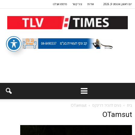
יום ראשון, אוגוסט 9, 2026
אודות
צור קשר
פרסמו אצלנו
בית
נעים להכיר: דרינקס
OTamsut
OTamsut