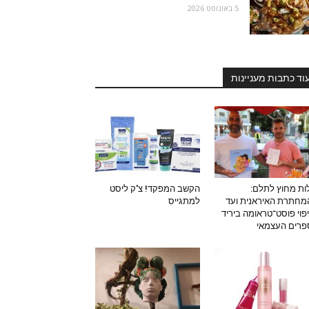
5 באוגוסט 2026
וד כתבות מעניינות
ות מחוץ לתלם:
הקשב המפקד! צ'ק ליסט
חתרת האיראנית ועד
למתגייס
פוי פוסט־טראומה ביריד
רים העצמאי