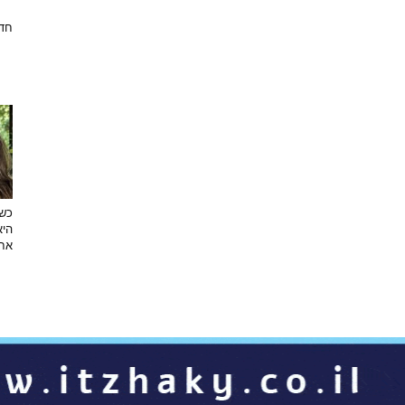
חד
כש
היא
אחר