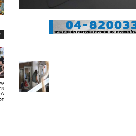
ע
קול
מהמ
לרי
הספ