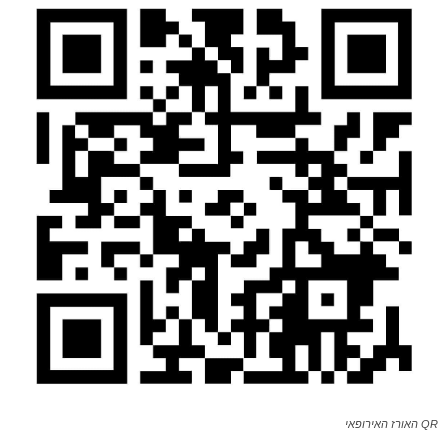
QR האורז האירופאי